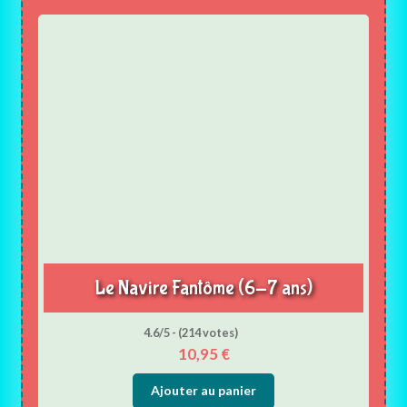
Le Navire Fantôme (6-7 ans)
4.6/5 - (214 votes)
10,95
€
Ajouter au panier