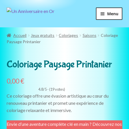
Aller
Aller
Menu
à
au
la
contenu
navigation
Accueil
Jeux gratuits
Coloriages
Saisons
Coloriage
Paysage Printanier
GRATUIT
Coloriage Paysage Printanier
0,00
€
4.8/5 - (19 votes)
Ce coloriage offre une évasion artistique au cœur du
renouveau printanier et promet une expérience de
coloriage relaxante et immersive.
Envie d’une aventure complète clé en main ? Découvrez nos