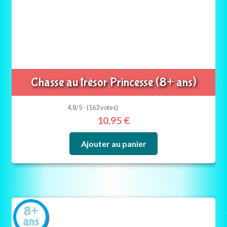
Chasse au trésor Princesse (8+ ans)
4.8/5 - (163 votes)
10,95
€
Ajouter au panier
8+
ans