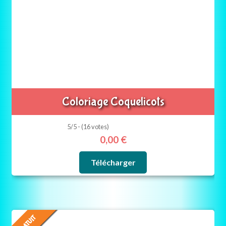
Coloriage Coquelicots
5/5 - (16 votes)
0,00
€
Télécharger
GRATUIT