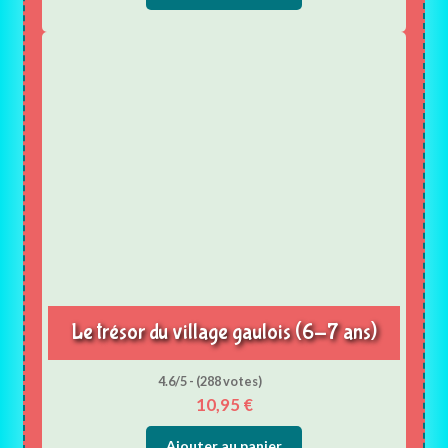
Le trésor du village gaulois (6-7 ans)
4.6/5 - (288 votes)
10,95
€
Ajouter au panier