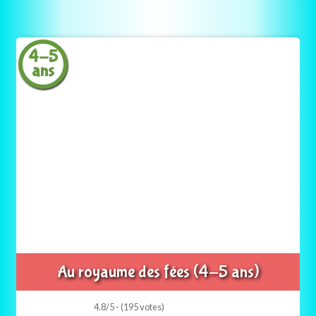
4-5
ans
Au royaume des fées (4-5 ans)
4.8/5 - (195 votes)