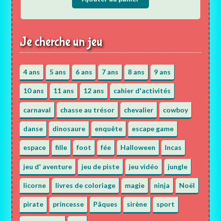
Je cherche un jeu
4 ans
5 ans
6 ans
7 ans
8 ans
9 ans
10 ans
11 ans
12 ans
cahier d'activités
carnaval
chasse au trésor
chevalier
cowboy
danse
dinosaure
enquête
escape game
espace
fille
foot
fée
Halloween
Incas
jeu d' aventure
jeu de piste
jeu vidéo
jungle
licorne
livres de coloriage
magie
ninja
Noël
pirate
princesse
Pâques
sirène
sport