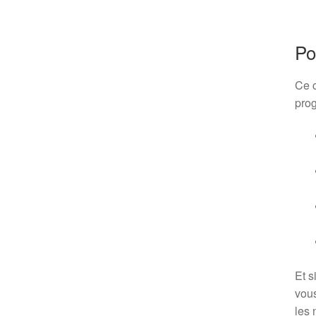
Po
Ce c
prog
Et s
vous
les 