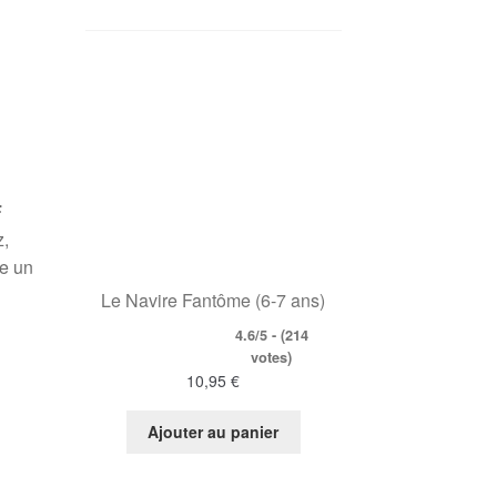
F
z,
re un
Le Navire Fantôme (6-7 ans)
4.6/5 - (214
votes)
10,95
€
Ajouter au panier