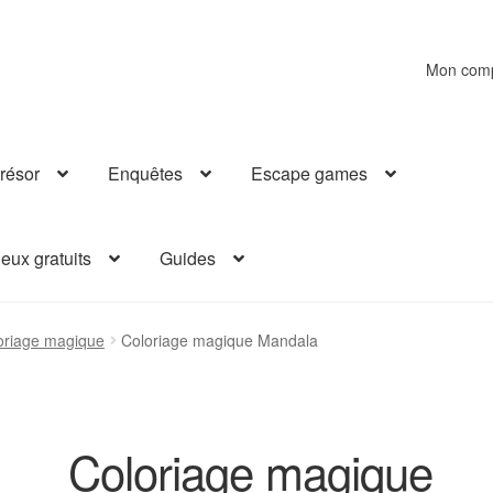
Mon com
résor
Enquêtes
Escape games
eux gratuits
Guides
oriage magique
Coloriage magique Mandala
Coloriage magique