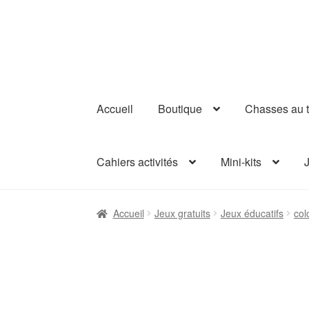
Aller
Aller
à
au
la
contenu
navigation
Accueil
Boutique
Chasses au t
Cahiers activités
Mini-kits
J
Accueil
Jeux gratuits
Jeux éducatifs
col
GRATUIT