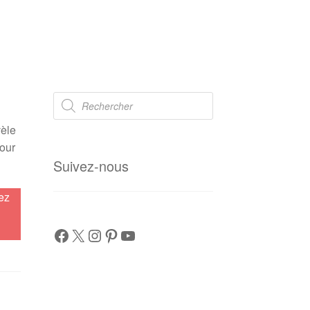
Recherche
de
produits
vèle
pour
Suivez-nous
ez
Facebook
X
Instagram
Pinterest
YouTube