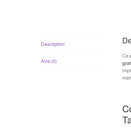
De
Description
Ce
Avis (0)
grat
impr
mand
C
Ta