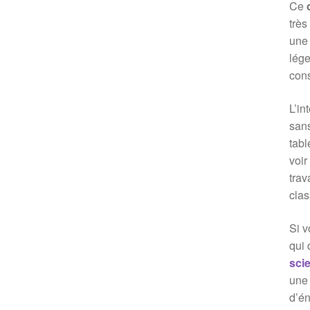
Ce
très
une 
lége
cons
L’in
sans
tabl
voir
trav
clas
Si v
qui 
scie
une 
d’én