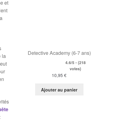
e et
ient
la
s
Detective Academy (6-7 ans)
 la
4.6/5 - (218
veut
votes)
our
10,95
€
en
Ajouter au panier
vités
uête
: