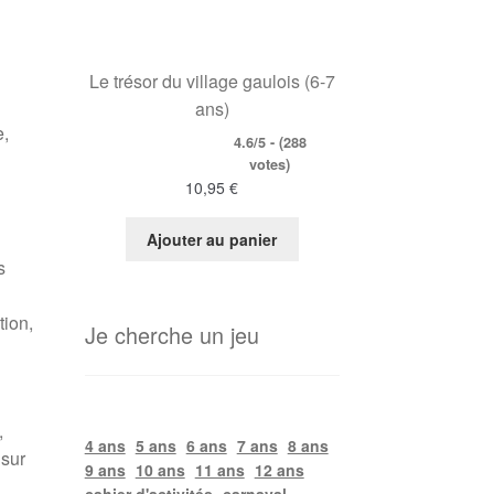
Le trésor du village gaulois (6-7
ans)
e,
4.6/5 - (288
votes)
10,95
€
Ajouter au panier
s
tion,
Je cherche un jeu
,
4 ans
5 ans
6 ans
7 ans
8 ans
 sur
9 ans
10 ans
11 ans
12 ans