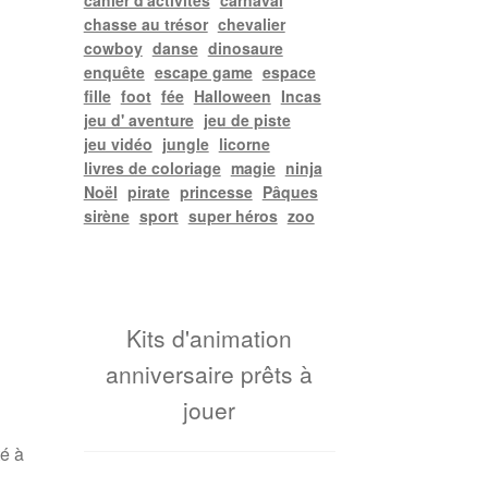
cahier d'activités
carnaval
chasse au trésor
chevalier
cowboy
danse
dinosaure
enquête
escape game
espace
fille
foot
fée
Halloween
Incas
jeu d' aventure
jeu de piste
jeu vidéo
jungle
licorne
livres de coloriage
magie
ninja
Noël
pirate
princesse
Pâques
sirène
sport
super héros
zoo
Kits d'animation
anniversaire prêts à
jouer
té à