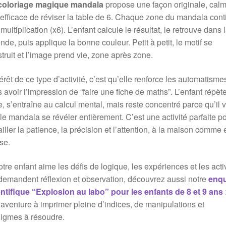
coloriage magique mandala
propose une façon originale, calm
 efficace de réviser la table de 6. Chaque zone du mandala cont
multiplication (x6). L’enfant calcule le résultat, le retrouve dans 
nde, puis applique la bonne couleur. Petit à petit, le motif se
truit et l’image prend vie, zone après zone.
térêt de ce type d’activité, c’est qu’elle renforce les automatisme
 avoir l’impression de “faire une fiche de maths”. L’enfant répète
e, s’entraîne au calcul mental, mais reste concentré parce qu’il 
 le mandala se révéler entièrement. C’est une activité parfaite p
ailler la patience, la précision et l’attention, à la maison comme 
se.
otre enfant aime les défis de logique, les expériences et les acti
demandent réflexion et observation, découvrez aussi notre
enq
ntifique “Explosion au labo” pour les enfants de 8 et 9 ans
aventure à imprimer pleine d’indices, de manipulations et
igmes à résoudre.