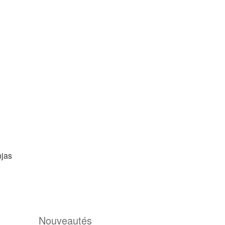
njas
0
Nouveautés