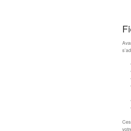
Fi
Avan
s’ad
Ces 
votr