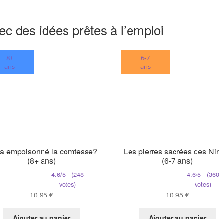
ec des idées prêtes à l’emploi
8+
6-7
ans
ans
 a empoisonné la comtesse?
Les pierres sacrées des Ni
(8+ ans)
(6-7 ans)
4.6/5 - (248
4.6/5 - (36
votes)
votes)
10,95
€
10,95
€
Ajouter au panier
Ajouter au panier