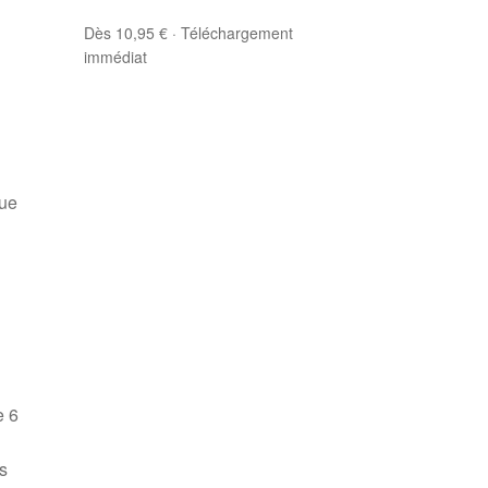
Dès 10,95 € · Téléchargement
immédiat
que
e 6
es