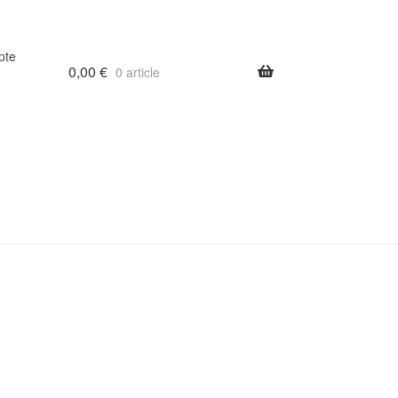
pte
0,00
€
0 article