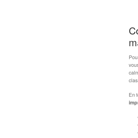
Co
m
Pour
vous
calm
clas
En 
imp