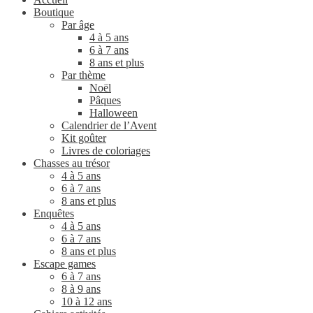
Boutique
Par âge
4 à 5 ans
6 à 7 ans
8 ans et plus
Par thème
Noël
Pâques
Halloween
Calendrier de l’Avent
Kit goûter
Livres de coloriages
Chasses au trésor
4 à 5 ans
6 à 7 ans
8 ans et plus
Enquêtes
4 à 5 ans
6 à 7 ans
8 ans et plus
Escape games
6 à 7 ans
8 à 9 ans
10 à 12 ans