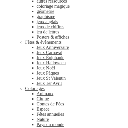
autres ressources
coloriage magique
géométrie
graphisme
jeux anglais
jeux de chiffres
jeu de lettres
Posters & affiches
Fêtes & évènements
Jeux Anniversaire
Jeux Carnaval
Jeux Épiphanie
Jeux Halloween
Jeux Noël
Jeux Pâques
Jeux St Valentin
Jeux 1er Avril
Coloriages
Animaux
Cirque
Contes de Fées
Espace
Fêtes annuelles
Nature
Pays du monde