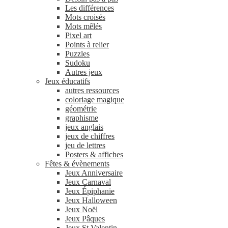
Les différences
Mots croisés
Mots mêlés
Pixel art
Points à relier
Puzzles
Sudoku
Autres jeux
Jeux éducatifs
autres ressources
coloriage magique
géométrie
graphisme
jeux anglais
jeux de chiffres
jeu de lettres
Posters & affiches
Fêtes & évènements
Jeux Anniversaire
Jeux Carnaval
Jeux Épiphanie
Jeux Halloween
Jeux Noël
Jeux Pâques
Jeux St Valentin