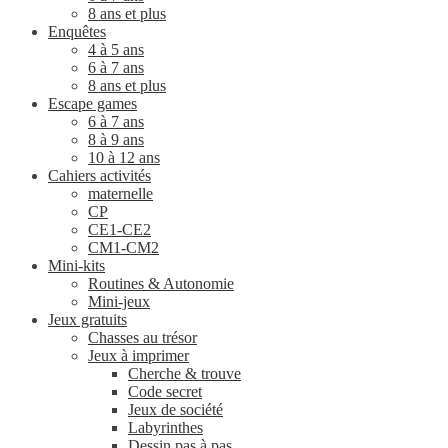
8 ans et plus
Enquêtes
4 à 5 ans
6 à 7 ans
8 ans et plus
Escape games
6 à 7 ans
8 à 9 ans
10 à 12 ans
Cahiers activités
maternelle
CP
CE1-CE2
CM1-CM2
Mini-kits
Routines & Autonomie
Mini-jeux
Jeux gratuits
Chasses au trésor
Jeux à imprimer
Cherche & trouve
Code secret
Jeux de société
Labyrinthes
Dessin pas à pas