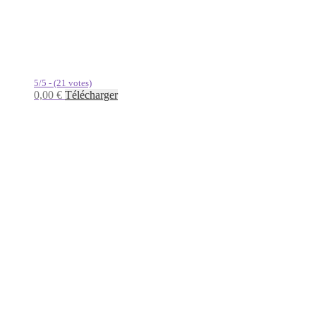
5/5 - (21 votes)
0,00
€
Télécharger