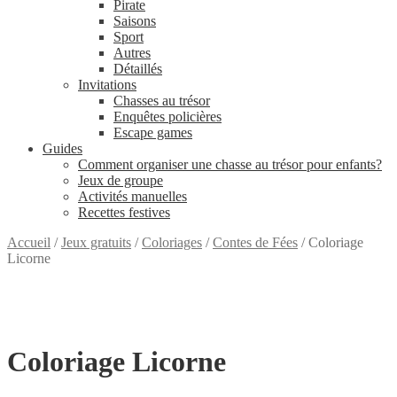
Pirate
Saisons
Sport
Autres
Détaillés
Invitations
Chasses au trésor
Enquêtes policières
Escape games
Guides
Comment organiser une chasse au trésor pour enfants?
Jeux de groupe
Activités manuelles
Recettes festives
Accueil
/
Jeux gratuits
/
Coloriages
/
Contes de Fées
/
Coloriage
Licorne
GRATUIT
Coloriage Licorne