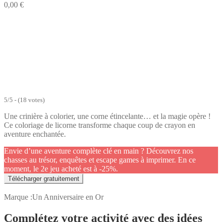
0,00
€
5/5 - (18 votes)
Une crinière à colorier, une corne étincelante… et la magie opère !
Ce coloriage de licorne transforme chaque coup de crayon en
aventure enchantée.
Envie d’une aventure complète clé en main ? Découvrez nos
chasses au trésor, enquêtes et escape games à imprimer. En ce
moment, le 2e jeu acheté est à -25%.
Télécharger gratuitement
Marque :
Un Anniversaire en Or
Complétez votre activité avec des idées