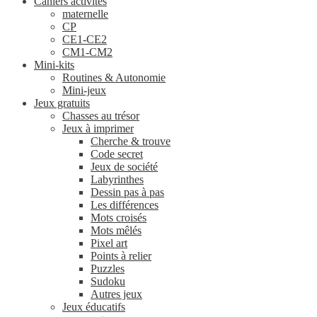
Cahiers activités
maternelle
CP
CE1-CE2
CM1-CM2
Mini-kits
Routines & Autonomie
Mini-jeux
Jeux gratuits
Chasses au trésor
Jeux à imprimer
Cherche & trouve
Code secret
Jeux de société
Labyrinthes
Dessin pas à pas
Les différences
Mots croisés
Mots mêlés
Pixel art
Points à relier
Puzzles
Sudoku
Autres jeux
Jeux éducatifs