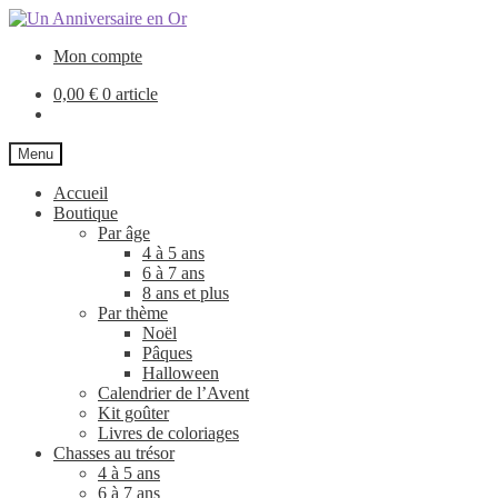
Aller
Aller
à
au
Mon compte
la
contenu
navigation
0,00
€
0 article
Menu
Accueil
Boutique
Par âge
4 à 5 ans
6 à 7 ans
8 ans et plus
Par thème
Noël
Pâques
Halloween
Calendrier de l’Avent
Kit goûter
Livres de coloriages
Chasses au trésor
4 à 5 ans
6 à 7 ans