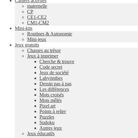
Cahiers activités
maternelle
CP
CE1-CE2
CM1-CM2
Mini-kits
Routines & Autonomie
Mini-jeux
Jeux gratuits
Chasses au trésor
Jeux à imprimer
Cherche & trouve
Code secret
Jeux de société
Labyrinthes
Dessin pas à pas
Les différences
Mots croisés
Mots mêlés
Pixel art
Points à relier
Puzzles
Sudoku
Autres jeux
Jeux éducatifs