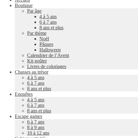
Boutique
Par âge
4 à 5 ans
6 à 7 ans
8 ans et plus
Par thème
Noël
Pâques
Halloween
Calendrier de l’Avent
Kit goûter
Livres de coloriages
Chasses au trésor
4 à 5 ans
6 à 7 ans
8 ans et plus
Enquêtes
4 à 5 ans
6 à 7 ans
8 ans et plus
Escape games
6 à 7 ans
8 à 9 ans
10 à 12 ans