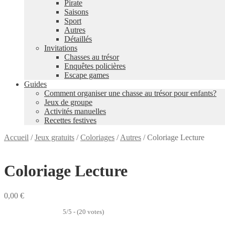
Pirate
Saisons
Sport
Autres
Détaillés
Invitations
Chasses au trésor
Enquêtes policières
Escape games
Guides
Comment organiser une chasse au trésor pour enfants?
Jeux de groupe
Activités manuelles
Recettes festives
Accueil
/
Jeux gratuits
/
Coloriages
/
Autres
/
Coloriage Lecture
Coloriage Lecture
0,00
€
5/5 - (20 votes)