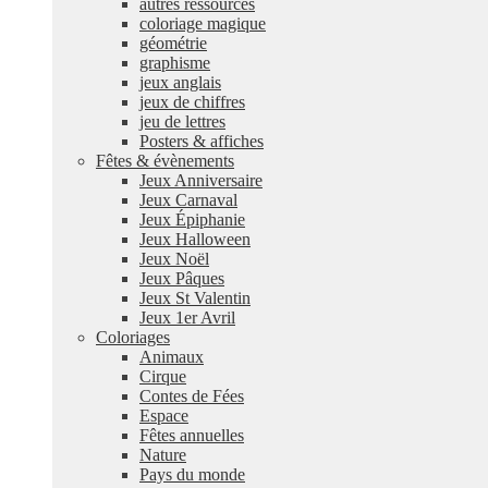
autres ressources
coloriage magique
géométrie
graphisme
jeux anglais
jeux de chiffres
jeu de lettres
Posters & affiches
Fêtes & évènements
Jeux Anniversaire
Jeux Carnaval
Jeux Épiphanie
Jeux Halloween
Jeux Noël
Jeux Pâques
Jeux St Valentin
Jeux 1er Avril
Coloriages
Animaux
Cirque
Contes de Fées
Espace
Fêtes annuelles
Nature
Pays du monde