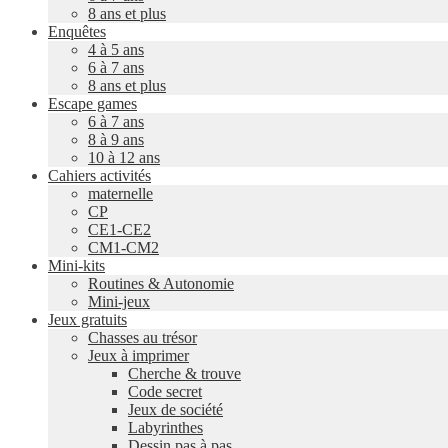
8 ans et plus
Enquêtes
4 à 5 ans
6 à 7 ans
8 ans et plus
Escape games
6 à 7 ans
8 à 9 ans
10 à 12 ans
Cahiers activités
maternelle
CP
CE1-CE2
CM1-CM2
Mini-kits
Routines & Autonomie
Mini-jeux
Jeux gratuits
Chasses au trésor
Jeux à imprimer
Cherche & trouve
Code secret
Jeux de société
Labyrinthes
Dessin pas à pas