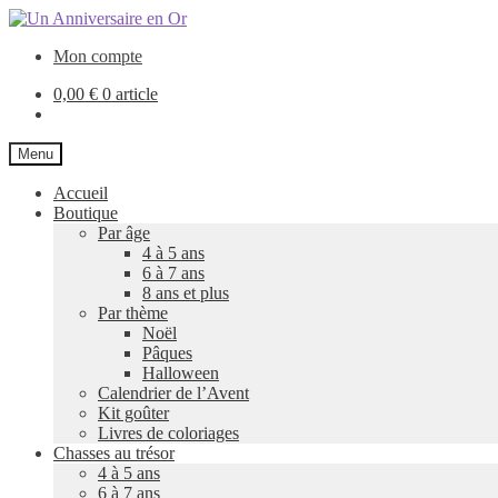
Aller
Aller
à
au
Mon compte
la
contenu
navigation
0,00
€
0 article
Menu
Accueil
Boutique
Par âge
4 à 5 ans
6 à 7 ans
8 ans et plus
Par thème
Noël
Pâques
Halloween
Calendrier de l’Avent
Kit goûter
Livres de coloriages
Chasses au trésor
4 à 5 ans
6 à 7 ans