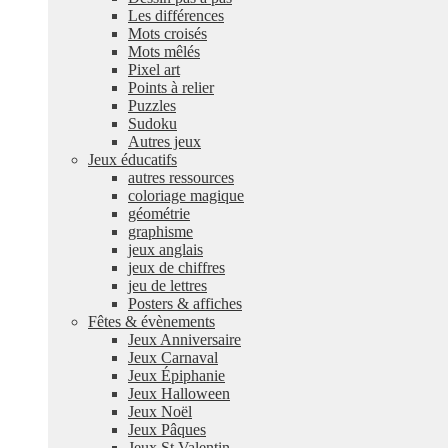
Les différences
Mots croisés
Mots mêlés
Pixel art
Points à relier
Puzzles
Sudoku
Autres jeux
Jeux éducatifs
autres ressources
coloriage magique
géométrie
graphisme
jeux anglais
jeux de chiffres
jeu de lettres
Posters & affiches
Fêtes & évènements
Jeux Anniversaire
Jeux Carnaval
Jeux Épiphanie
Jeux Halloween
Jeux Noël
Jeux Pâques
Jeux St Valentin