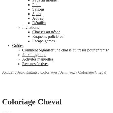
Pays du monde
Pirate
Saisons
Sport
Autres
Détaillés
Invitations
Chasses au trésor
Enquêtes policières
Escape games
Guides
Comment organiser une chasse au trésor pour enfants?
Jeux de groupe
Activités manuelles
Recettes festives
Accueil
/
Jeux gratuits
/
Coloriages
/
Animaux
/
Coloriage Cheval
GRATUIT
Coloriage Cheval