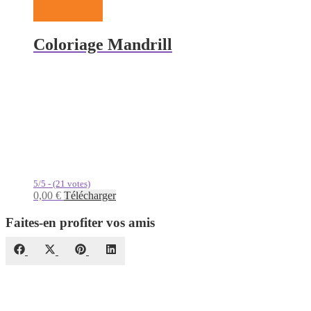
Coloriage Mandrill
5/5 - (21 votes)
0,00
€
Télécharger
Faites-en profiter vos amis
Share
Share
Share
Share
Facebook
X
Pinterest
LinkedIn
on
on
on
on
(Twitter)