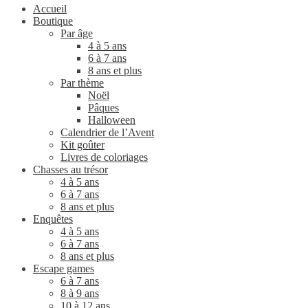
Accueil
Boutique
Par âge
4 à 5 ans
6 à 7 ans
8 ans et plus
Par thème
Noël
Pâques
Halloween
Calendrier de l’Avent
Kit goûter
Livres de coloriages
Chasses au trésor
4 à 5 ans
6 à 7 ans
8 ans et plus
Enquêtes
4 à 5 ans
6 à 7 ans
8 ans et plus
Escape games
6 à 7 ans
8 à 9 ans
10 à 12 ans