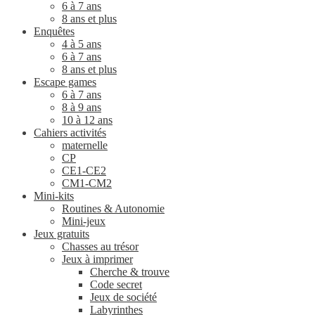
6 à 7 ans
8 ans et plus
Enquêtes
4 à 5 ans
6 à 7 ans
8 ans et plus
Escape games
6 à 7 ans
8 à 9 ans
10 à 12 ans
Cahiers activités
maternelle
CP
CE1-CE2
CM1-CM2
Mini-kits
Routines & Autonomie
Mini-jeux
Jeux gratuits
Chasses au trésor
Jeux à imprimer
Cherche & trouve
Code secret
Jeux de société
Labyrinthes