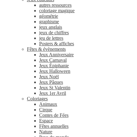
autres ressources
coloriage magique
géométrie
graphisme
jeux anglais
jeux de chiffres
jeu de lettres
Posters & affiches
Fêtes & évènements
Jeux Anniversaire
Jeux Carnaval
Jeux Épiphanie
Jeux Halloween
Jeux Noël
Jeux Pâques
Jeux St Valentin
Jeux 1er Avril
Coloriages
Animaux
Cirque
Contes de Fées
Espace
Fêtes annuelles
Nature