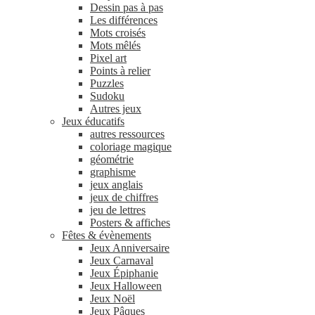
Dessin pas à pas
Les différences
Mots croisés
Mots mêlés
Pixel art
Points à relier
Puzzles
Sudoku
Autres jeux
Jeux éducatifs
autres ressources
coloriage magique
géométrie
graphisme
jeux anglais
jeux de chiffres
jeu de lettres
Posters & affiches
Fêtes & évènements
Jeux Anniversaire
Jeux Carnaval
Jeux Épiphanie
Jeux Halloween
Jeux Noël
Jeux Pâques