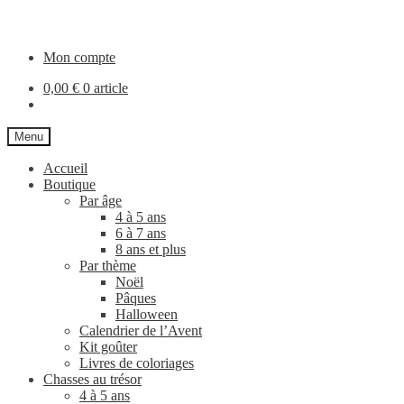
Aller
Aller
à
au
la
contenu
Mon compte
navigation
0,00
€
0 article
Menu
Accueil
Boutique
Par âge
4 à 5 ans
6 à 7 ans
8 ans et plus
Par thème
Noël
Pâques
Halloween
Calendrier de l’Avent
Kit goûter
Livres de coloriages
Chasses au trésor
4 à 5 ans