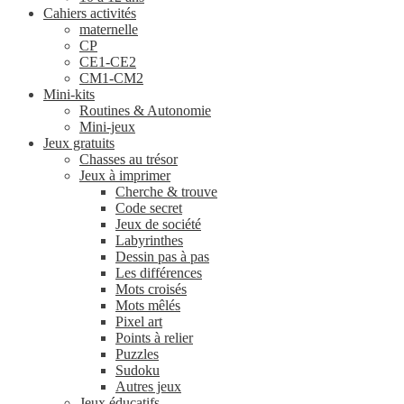
Cahiers activités
maternelle
CP
CE1-CE2
CM1-CM2
Mini-kits
Routines & Autonomie
Mini-jeux
Jeux gratuits
Chasses au trésor
Jeux à imprimer
Cherche & trouve
Code secret
Jeux de société
Labyrinthes
Dessin pas à pas
Les différences
Mots croisés
Mots mêlés
Pixel art
Points à relier
Puzzles
Sudoku
Autres jeux
Jeux éducatifs