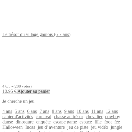
Le trésor du village gaulois (6-7 ans)
4.6/5 - (288 votes)
10,95
€
Ajouter au panier
Je cherche un jeu
4 ans
5 ans
6 ans
7 ans
8 ans
9 ans
10 ans
11 ans
12 ans
cahier d'activités
carnaval
chasse au trésor
chevalier
cowboy
danse
dinosaure
enquête
escape game
espace
fille
foot
fée
Halloween
Incas
jeu d' aventure
jeu de piste
jeu vidéo
jungle