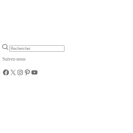
Recherche
de
produits
Suivez-nous
Facebook
X
Instagram
Pinterest
YouTube