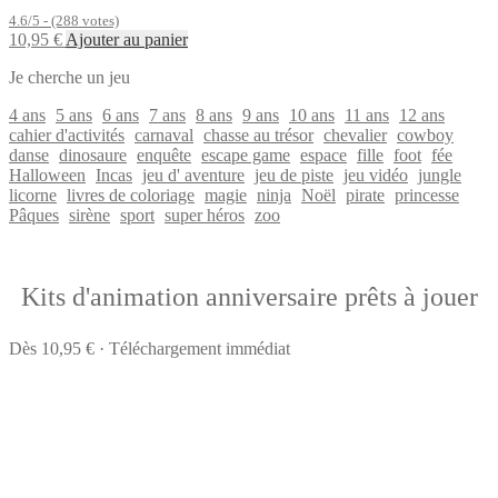
4.6/5 - (288 votes)
10,95
€
Ajouter au panier
Je cherche un jeu
4 ans
5 ans
6 ans
7 ans
8 ans
9 ans
10 ans
11 ans
12 ans
cahier d'activités
carnaval
chasse au trésor
chevalier
cowboy
danse
dinosaure
enquête
escape game
espace
fille
foot
fée
Halloween
Incas
jeu d' aventure
jeu de piste
jeu vidéo
jungle
licorne
livres de coloriage
magie
ninja
Noël
pirate
princesse
Pâques
sirène
sport
super héros
zoo
Kits d'animation anniversaire prêts à jouer
Dès 10,95 € · Téléchargement immédiat