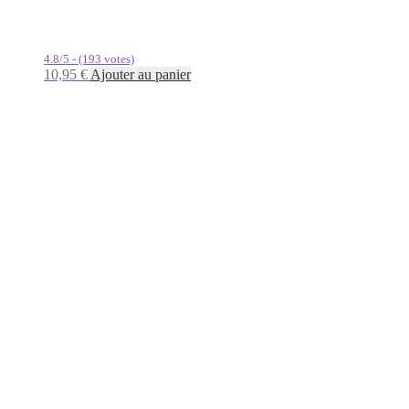
4.8/5 - (193 votes)
10,95
€
Ajouter au panier