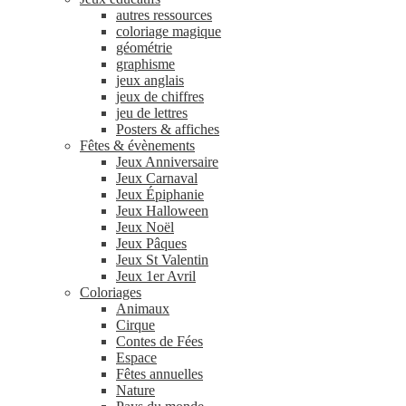
autres ressources
coloriage magique
géométrie
graphisme
jeux anglais
jeux de chiffres
jeu de lettres
Posters & affiches
Fêtes & évènements
Jeux Anniversaire
Jeux Carnaval
Jeux Épiphanie
Jeux Halloween
Jeux Noël
Jeux Pâques
Jeux St Valentin
Jeux 1er Avril
Coloriages
Animaux
Cirque
Contes de Fées
Espace
Fêtes annuelles
Nature