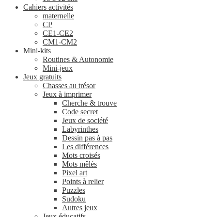
Cahiers activités
maternelle
CP
CE1-CE2
CM1-CM2
Mini-kits
Routines & Autonomie
Mini-jeux
Jeux gratuits
Chasses au trésor
Jeux à imprimer
Cherche & trouve
Code secret
Jeux de société
Labyrinthes
Dessin pas à pas
Les différences
Mots croisés
Mots mêlés
Pixel art
Points à relier
Puzzles
Sudoku
Autres jeux
Jeux éducatifs