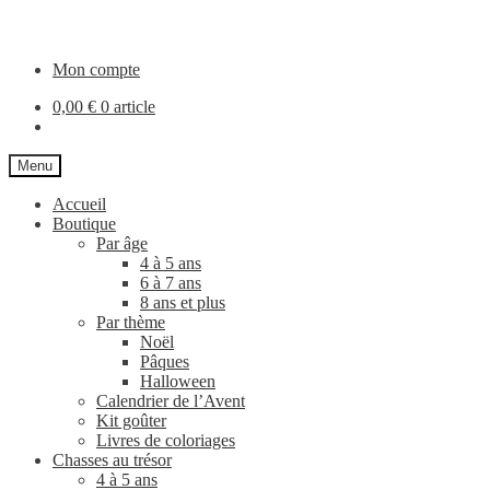
Aller
Aller
à
au
la
contenu
Mon compte
navigation
0,00
€
0 article
Menu
Accueil
Boutique
Par âge
4 à 5 ans
6 à 7 ans
8 ans et plus
Par thème
Noël
Pâques
Halloween
Calendrier de l’Avent
Kit goûter
Livres de coloriages
Chasses au trésor
4 à 5 ans