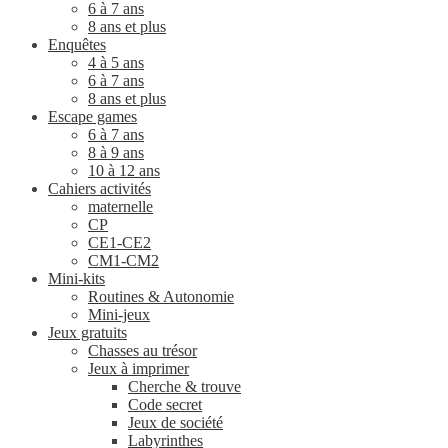
6 à 7 ans
8 ans et plus
Enquêtes
4 à 5 ans
6 à 7 ans
8 ans et plus
Escape games
6 à 7 ans
8 à 9 ans
10 à 12 ans
Cahiers activités
maternelle
CP
CE1-CE2
CM1-CM2
Mini-kits
Routines & Autonomie
Mini-jeux
Jeux gratuits
Chasses au trésor
Jeux à imprimer
Cherche & trouve
Code secret
Jeux de société
Labyrinthes