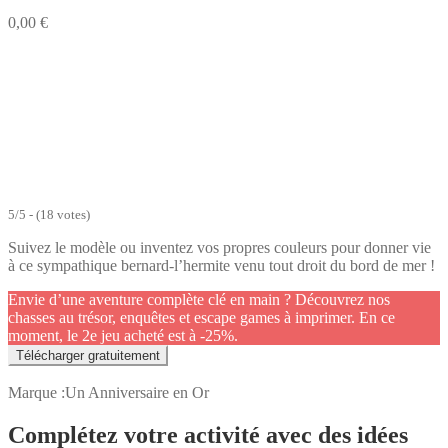
0,00
€
5/5 - (18 votes)
Suivez le modèle ou inventez vos propres couleurs pour donner vie
à ce sympathique bernard-l’hermite venu tout droit du bord de mer !
Envie d’une aventure complète clé en main ? Découvrez nos
chasses au trésor, enquêtes et escape games à imprimer. En ce
moment, le 2e jeu acheté est à -25%.
Télécharger gratuitement
Marque :
Un Anniversaire en Or
Complétez votre activité avec des idées