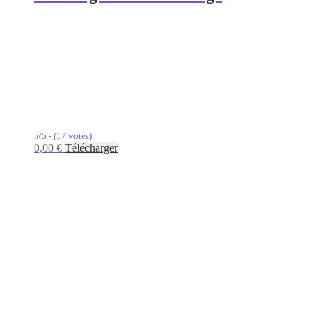
5/5 - (17 votes)
0,00
€
Télécharger