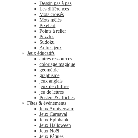
Dessin pas à pas
Les différences
Mots croisés
Mots mêlés
Pixel art
Points à relier
Puzzles
Sudoku
Autres jeux
Jeux éducatifs
autres ressources
coloriage magique
géométrie
graphisme
jeux anglais
jeux de chiffres
jeu de lettres
Posters & affiches
Fêtes & évènements
Jeux Anniversaire
Jeux Carnaval
Jeux Épiphanie
Jeux Halloween
Jeux Noël
Jeux Pâques