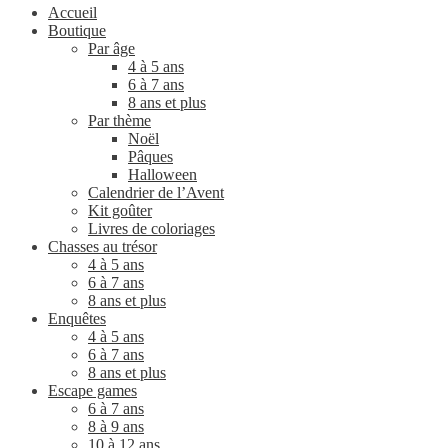
Accueil
Boutique
Par âge
4 à 5 ans
6 à 7 ans
8 ans et plus
Par thème
Noël
Pâques
Halloween
Calendrier de l’Avent
Kit goûter
Livres de coloriages
Chasses au trésor
4 à 5 ans
6 à 7 ans
8 ans et plus
Enquêtes
4 à 5 ans
6 à 7 ans
8 ans et plus
Escape games
6 à 7 ans
8 à 9 ans
10 à 12 ans