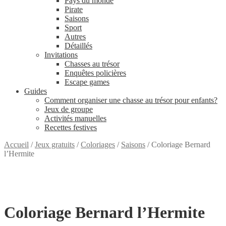
Pays du monde
Pirate
Saisons
Sport
Autres
Détaillés
Invitations
Chasses au trésor
Enquêtes policières
Escape games
Guides
Comment organiser une chasse au trésor pour enfants?
Jeux de groupe
Activités manuelles
Recettes festives
Accueil
/
Jeux gratuits
/
Coloriages
/
Saisons
/
Coloriage Bernard
l’Hermite
GRATUIT
Coloriage Bernard l’Hermite