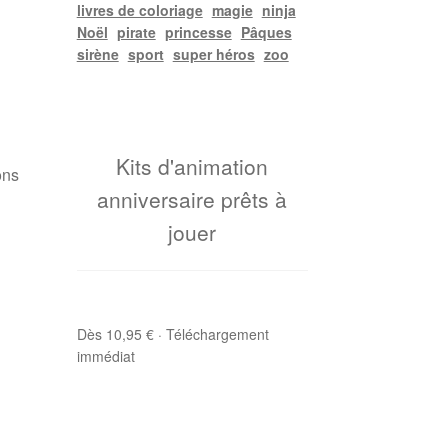
livres de coloriage
magie
ninja
Noël
pirate
princesse
Pâques
sirène
sport
super héros
zoo
Kits d'animation
ons
anniversaire prêts à
jouer
Dès 10,95 € · Téléchargement
immédiat