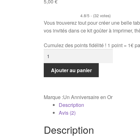
5,00
€
4.8/5 - (32 votes)
Vous trouverez tout pour créer une belle ta
vos invités dans ce kit goûter à imprimer, th
Cumulez des points fidélité ! 1 point = 1€ p
quantité
de
Kit
Ajouter au panier
goûter
PARC
D'ATTRACTIONS
Marque :
Un Anniversaire en Or
Description
Avis (2)
Description