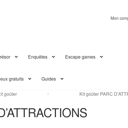
Mon com
résor
Enquêtes
Escape games
eux gratuits
Guides
it goûter
Kit goûter PARC D’A
C D’ATTRACTIONS