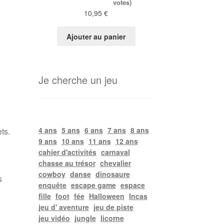
votes)
10,95
€
Ajouter au panier
Je cherche un jeu
4 ans
5 ans
6 ans
7 ans
8 ans
ts.
9 ans
10 ans
11 ans
12 ans
cahier d'activités
carnaval
chasse au trésor
chevalier
cowboy
danse
dinosaure
s
enquête
escape game
espace
fille
foot
fée
Halloween
Incas
jeu d' aventure
jeu de piste
jeu vidéo
jungle
licorne