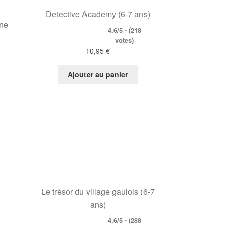
Detective Academy (6-7 ans)
une
4.6/5 - (218
votes)
10,95
€
Ajouter au panier
Le trésor du village gaulois (6-7
ans)
4.6/5 - (288