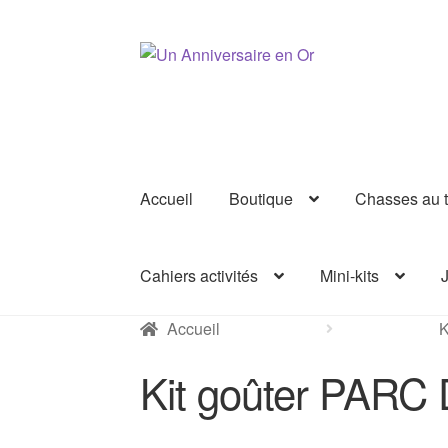
Aller
Aller
à
au
la
contenu
navigation
Accueil
Boutique
Chasses au t
Cahiers activités
Mini-kits
J
Accueil
K
Kit goûter PAR