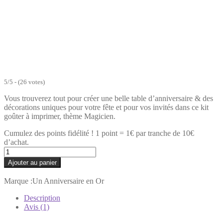
5/5 - (26 votes)
Vous trouverez tout pour créer une belle table d’anniversaire & des
décorations uniques pour votre fête et pour vos invités dans ce kit
goûter à imprimer, thème Magicien.
Cumulez des points fidélité ! 1 point = 1€ par tranche de 10€
d’achat.
quantité
de
Ajouter au panier
Kit
goûter
Marque :
Un Anniversaire en Or
MAGICIEN
Description
Avis (1)