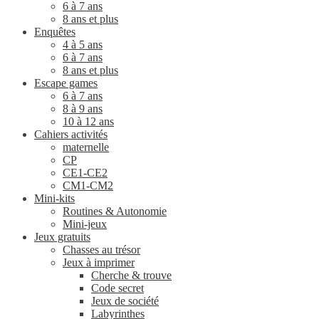
6 à 7 ans
8 ans et plus
Enquêtes
4 à 5 ans
6 à 7 ans
8 ans et plus
Escape games
6 à 7 ans
8 à 9 ans
10 à 12 ans
Cahiers activités
maternelle
CP
CE1-CE2
CM1-CM2
Mini-kits
Routines & Autonomie
Mini-jeux
Jeux gratuits
Chasses au trésor
Jeux à imprimer
Cherche & trouve
Code secret
Jeux de société
Labyrinthes