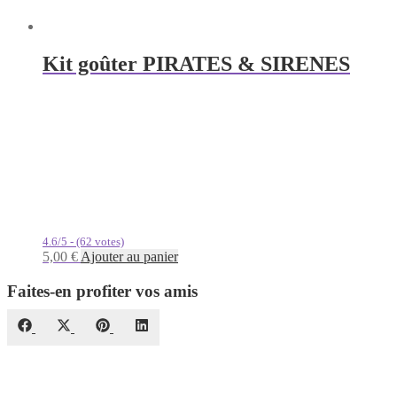
Kit goûter PIRATES & SIRENES
4.6/5 - (62 votes)
5,00
€
Ajouter au panier
Faites-en profiter vos amis
Share
Share
Share
Share
Facebook
X
Pinterest
LinkedIn
on
on
on
on
(Twitter)