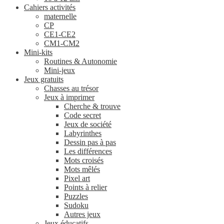
Cahiers activités
maternelle
CP
CE1-CE2
CM1-CM2
Mini-kits
Routines & Autonomie
Mini-jeux
Jeux gratuits
Chasses au trésor
Jeux à imprimer
Cherche & trouve
Code secret
Jeux de société
Labyrinthes
Dessin pas à pas
Les différences
Mots croisés
Mots mêlés
Pixel art
Points à relier
Puzzles
Sudoku
Autres jeux
Jeux éducatifs