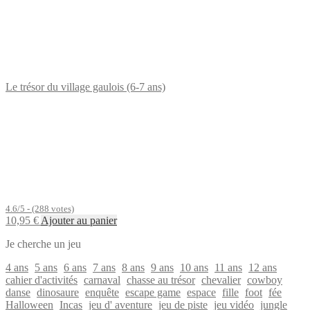
Le trésor du village gaulois (6-7 ans)
4.6/5 - (288 votes)
10,95
€
Ajouter au panier
Je cherche un jeu
4 ans
5 ans
6 ans
7 ans
8 ans
9 ans
10 ans
11 ans
12 ans
cahier d'activités
carnaval
chasse au trésor
chevalier
cowboy
danse
dinosaure
enquête
escape game
espace
fille
foot
fée
Halloween
Incas
jeu d' aventure
jeu de piste
jeu vidéo
jungle