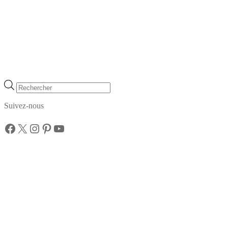
Recherche
de
produits
Suivez-nous
Facebook
X
Instagram
Pinterest
YouTube