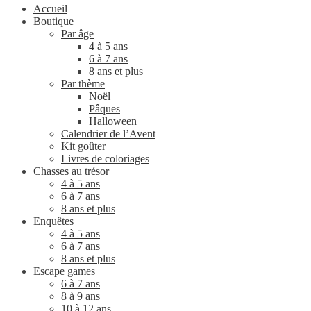
Accueil
Boutique
Par âge
4 à 5 ans
6 à 7 ans
8 ans et plus
Par thème
Noël
Pâques
Halloween
Calendrier de l’Avent
Kit goûter
Livres de coloriages
Chasses au trésor
4 à 5 ans
6 à 7 ans
8 ans et plus
Enquêtes
4 à 5 ans
6 à 7 ans
8 ans et plus
Escape games
6 à 7 ans
8 à 9 ans
10 à 12 ans