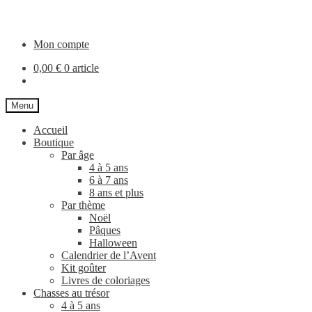
Aller
Aller
à
au
la
contenu
Mon compte
navigation
0,00
€
0 article
Menu
Accueil
Boutique
Par âge
4 à 5 ans
6 à 7 ans
8 ans et plus
Par thème
Noël
Pâques
Halloween
Calendrier de l’Avent
Kit goûter
Livres de coloriages
Chasses au trésor
4 à 5 ans