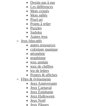
Dessin pas à pas
Les différences
Mots croisés
Mots mêlés
Pixel art
Points à relier
Puzzles
Sudoku
Autres jeux
Jeux éducatifs
autres ressources
coloriage magique
géométrie
graphisme
jeux anglais
jeux de chiffres
jeu de lettres
Posters & affiches
Fêtes & évènements
Jeux Anniversaire
Jeux Carnaval
Jeux Épiphanie
Jeux Halloween
Jeux Noël
Jeux Pâques