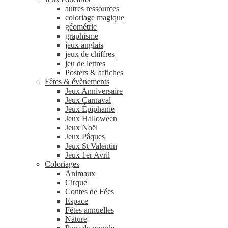
autres ressources
coloriage magique
géométrie
graphisme
jeux anglais
jeux de chiffres
jeu de lettres
Posters & affiches
Fêtes & évènements
Jeux Anniversaire
Jeux Carnaval
Jeux Épiphanie
Jeux Halloween
Jeux Noël
Jeux Pâques
Jeux St Valentin
Jeux 1er Avril
Coloriages
Animaux
Cirque
Contes de Fées
Espace
Fêtes annuelles
Nature