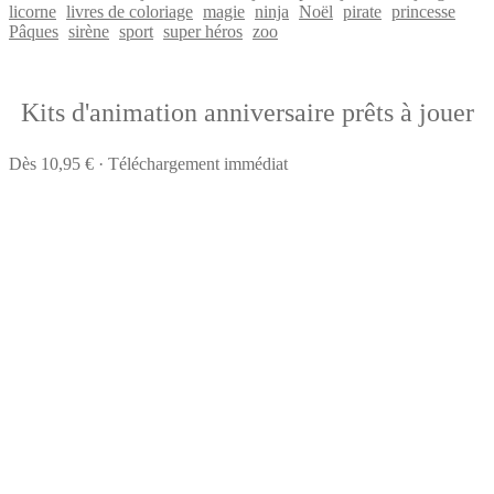
licorne
livres de coloriage
magie
ninja
Noël
pirate
princesse
Pâques
sirène
sport
super héros
zoo
Kits d'animation anniversaire prêts à jouer
Dès 10,95 € · Téléchargement immédiat