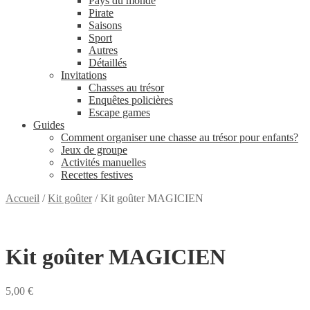
Pays du monde
Pirate
Saisons
Sport
Autres
Détaillés
Invitations
Chasses au trésor
Enquêtes policières
Escape games
Guides
Comment organiser une chasse au trésor pour enfants?
Jeux de groupe
Activités manuelles
Recettes festives
Accueil
/
Kit goûter
/
Kit goûter MAGICIEN
Kit goûter MAGICIEN
5,00
€