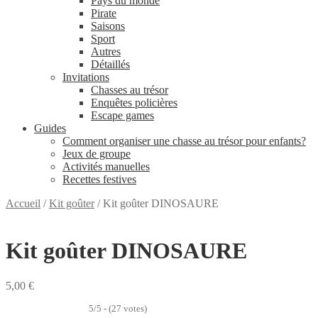
Pays du monde
Pirate
Saisons
Sport
Autres
Détaillés
Invitations
Chasses au trésor
Enquêtes policières
Escape games
Guides
Comment organiser une chasse au trésor pour enfants?
Jeux de groupe
Activités manuelles
Recettes festives
Accueil
/
Kit goûter
/
Kit goûter DINOSAURE
Kit goûter DINOSAURE
5,00
€
5/5 - (27 votes)