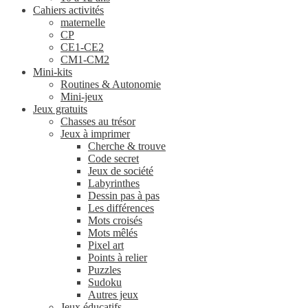
Cahiers activités
maternelle
CP
CE1-CE2
CM1-CM2
Mini-kits
Routines & Autonomie
Mini-jeux
Jeux gratuits
Chasses au trésor
Jeux à imprimer
Cherche & trouve
Code secret
Jeux de société
Labyrinthes
Dessin pas à pas
Les différences
Mots croisés
Mots mêlés
Pixel art
Points à relier
Puzzles
Sudoku
Autres jeux
Jeux éducatifs