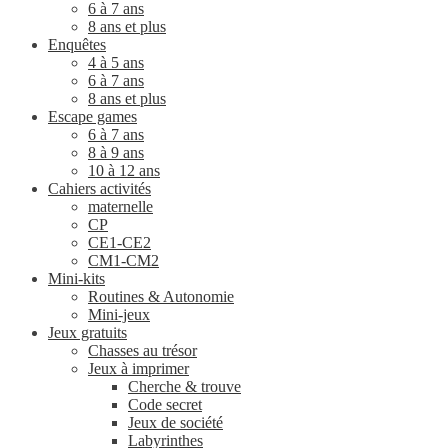
6 à 7 ans
8 ans et plus
Enquêtes
4 à 5 ans
6 à 7 ans
8 ans et plus
Escape games
6 à 7 ans
8 à 9 ans
10 à 12 ans
Cahiers activités
maternelle
CP
CE1-CE2
CM1-CM2
Mini-kits
Routines & Autonomie
Mini-jeux
Jeux gratuits
Chasses au trésor
Jeux à imprimer
Cherche & trouve
Code secret
Jeux de société
Labyrinthes