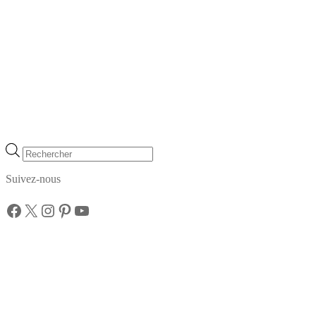
Recherche
de
produits
Suivez-nous
Facebook
X
Instagram
Pinterest
YouTube