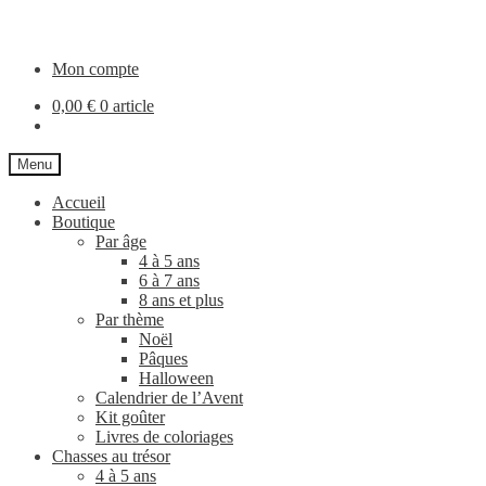
Aller
Aller
à
au
la
contenu
Mon compte
navigation
0,00
€
0 article
Menu
Accueil
Boutique
Par âge
4 à 5 ans
6 à 7 ans
8 ans et plus
Par thème
Noël
Pâques
Halloween
Calendrier de l’Avent
Kit goûter
Livres de coloriages
Chasses au trésor
4 à 5 ans