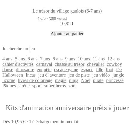
Le trésor du village gaulois (6-7 ans)
4.6/5 - (288 votes)
10,95
€
Ajouter au panier
Je cherche un jeu
4 ans
5 ans
6 ans
7 ans
8 ans
9 ans
10 ans
11 ans
12 ans
cahier d'activités
carnaval
chasse au trésor
chevalier
cowboy
danse
dinosaure
enquête
escape game
espace
fille
foot
fée
Halloween
Incas
jeu d' aventure
jeu de piste
jeu vidéo
jungle
licorne
livres de coloriage
magie
ninja
Noël
pirate
princesse
Pâques
sirène
sport
super héros
zoo
Kits d'animation anniversaire prêts à jouer
Dès 10,95 € · Téléchargement immédiat