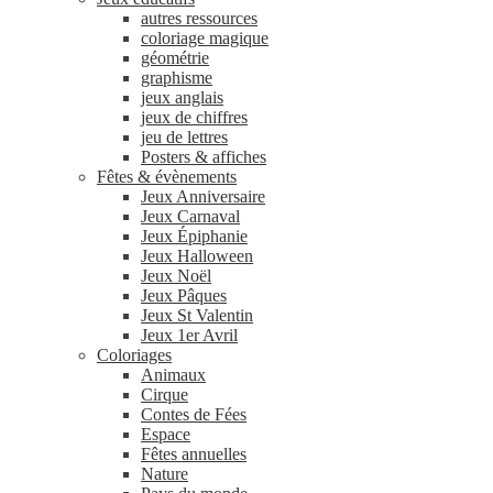
autres ressources
coloriage magique
géométrie
graphisme
jeux anglais
jeux de chiffres
jeu de lettres
Posters & affiches
Fêtes & évènements
Jeux Anniversaire
Jeux Carnaval
Jeux Épiphanie
Jeux Halloween
Jeux Noël
Jeux Pâques
Jeux St Valentin
Jeux 1er Avril
Coloriages
Animaux
Cirque
Contes de Fées
Espace
Fêtes annuelles
Nature