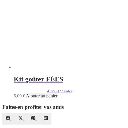
Kit goûter FÉES
4.7/5 - (27 votes)
5,00
€
Ajouter au panier
Faites-en profiter vos amis
Share
Share
Share
Share
Facebook
X
Pinterest
LinkedIn
on
on
on
on
(Twitter)