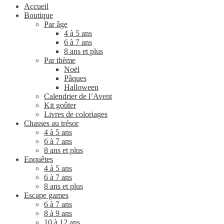
Accueil
Boutique
Par âge
4 à 5 ans
6 à 7 ans
8 ans et plus
Par thème
Noël
Pâques
Halloween
Calendrier de l’Avent
Kit goûter
Livres de coloriages
Chasses au trésor
4 à 5 ans
6 à 7 ans
8 ans et plus
Enquêtes
4 à 5 ans
6 à 7 ans
8 ans et plus
Escape games
6 à 7 ans
8 à 9 ans
10 à 12 ans