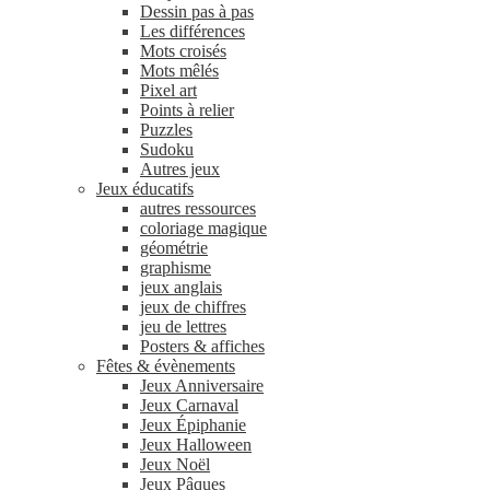
Dessin pas à pas
Les différences
Mots croisés
Mots mêlés
Pixel art
Points à relier
Puzzles
Sudoku
Autres jeux
Jeux éducatifs
autres ressources
coloriage magique
géométrie
graphisme
jeux anglais
jeux de chiffres
jeu de lettres
Posters & affiches
Fêtes & évènements
Jeux Anniversaire
Jeux Carnaval
Jeux Épiphanie
Jeux Halloween
Jeux Noël
Jeux Pâques