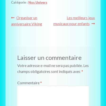
Catégorie :
Nos Univers
o
t
e
I
k
e
s
n
r
t
)
Navigation
Article
Article
Organiser un
Les meilleurs jeux
précédent :
suivant :
musicaux pour enfants
anniversaire Viking
de
l’article
Laisser un commentaire
Votre adresse e-mail ne sera pas publiée.
Les
champs obligatoires sont indiqués avec
*
Commentaire
*