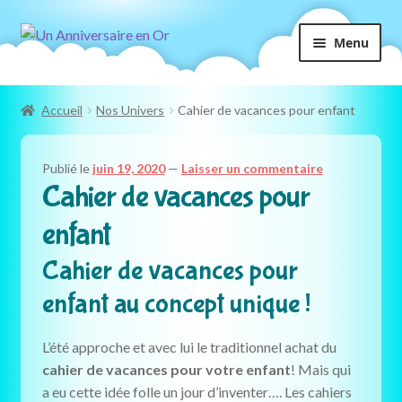
Aller
Aller
Menu
à
au
la
contenu
navigation
Accueil
Nos Univers
Cahier de vacances pour enfant
Publié le
juin 19, 2020
—
Laisser un commentaire
Cahier de vacances pour
enfant
Cahier de vacances pour
enfant au concept unique !
L’été approche et avec lui le traditionnel achat du
cahier de vacances pour votre enfant
! Mais qui
a eu cette idée folle un jour d’inventer…. Les cahiers