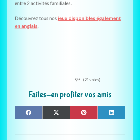
entre 2 activités familiales.
Découvrez tous nos
jeux disponibles également
en anglais
.
5/5 - (21 votes)
Faites-en profiter vos amis
Share
Share
Share
Share
F
X
P
L
on
on
on
on
a
(
i
i
c
T
n
n
e
w
t
k
b
i
e
e
o
t
r
d