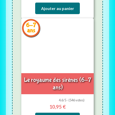
Ajouter au panier
6-7
ans
Le royaume des sirènes (6-7
ans)
4.6/5 - (546 votes)
10,95
€