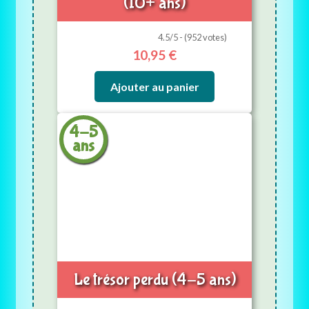
(10+ ans)
4.5/5 - (952 votes)
10,95
€
Ajouter au panier
4-5
ans
Le trésor perdu (4-5 ans)