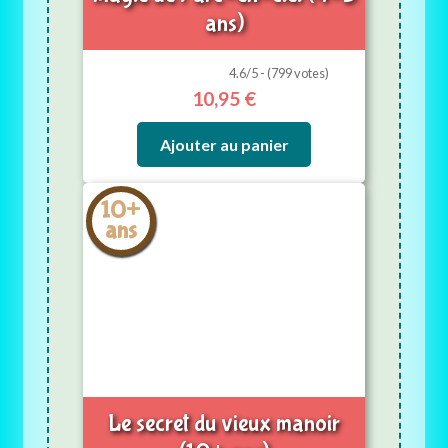
ans)
4.6/5 - (799 votes)
10,95
€
Ajouter au panier
10+
ans
Le secret du vieux manoir