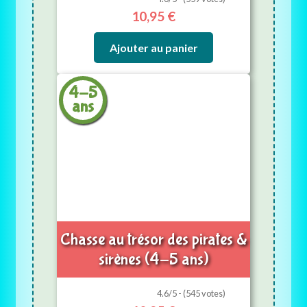
10,95
€
Ajouter au panier
4-5
ans
Chasse au trésor des pirates &
sirènes (4-5 ans)
4.6/5 - (545 votes)