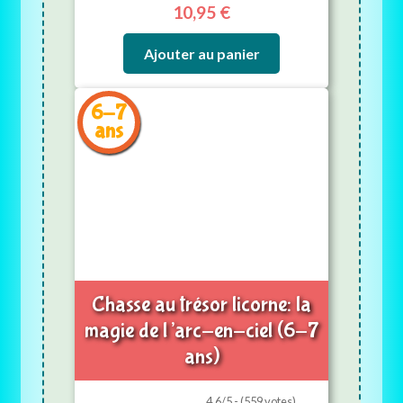
10,95
€
Ajouter au panier
6-7
ans
Chasse au trésor licorne: la
magie de l’arc-en-ciel (6-7
ans)
4.6/5 - (559 votes)