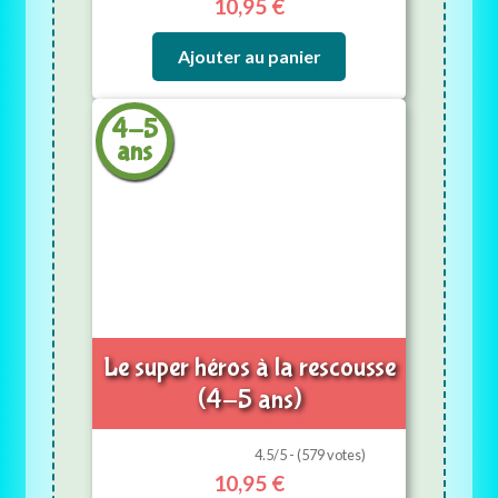
10,95
€
Ajouter au panier
4-5
ans
Le super héros à la rescousse
(4-5 ans)
4.5/5 - (579 votes)
10,95
€