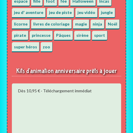
espace
fille
foot
fée
Halloween
Incas
jeu d' aventure
jeu de piste
jeu vidéo
jungle
licorne
livres de coloriage
magie
ninja
Noël
pirate
princesse
Pâques
sirène
sport
super héros
zoo
Kits d'animation anniversaire prêts à jouer
Dès 10,95 € · Téléchargement immédiat