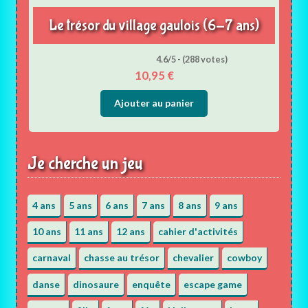
Le trésor du village gaulois (6-7 ans)
4.6/5 - (288 votes)
10,95
€
Ajouter au panier
Je cherche un jeu
4 ans
5 ans
6 ans
7 ans
8 ans
9 ans
10 ans
11 ans
12 ans
cahier d'activités
carnaval
chasse au trésor
chevalier
cowboy
danse
dinosaure
enquête
escape game