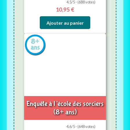
4.5/5 - (688 votes)
10,95
€
Ajouter au panier
8+
ans
Enquête à l’école des sorciers
(8+ ans)
4.6/5 - (648 votes)