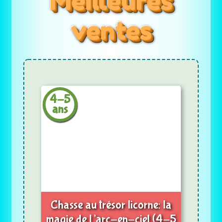
Meilleures
ventes
4-5
ans
Chasse au trésor licorne: la
magie de l’arc-en-ciel (4-5