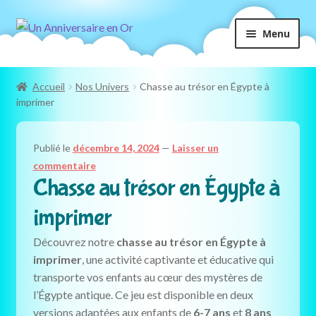
Aller
Aller
Menu
à
au
la
contenu
navigation
Accueil
Nos Univers
Chasse au trésor en Égypte à
imprimer
Publié le
décembre 14, 2024
—
Laisser un
commentaire
Chasse au trésor en Égypte à
imprimer
Découvrez notre
chasse au trésor en Égypte à
imprimer
, une activité captivante et éducative qui
transporte vos enfants au cœur des mystères de
l’Égypte antique. Ce jeu est disponible en deux
versions adaptées aux enfants de
6-7 ans
et
8 ans