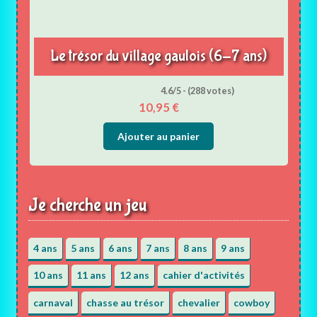
Le trésor du village gaulois (6-7 ans)
4.6/5 - (288 votes)
10,95
€
Ajouter au panier
Je cherche un jeu
4 ans
5 ans
6 ans
7 ans
8 ans
9 ans
10 ans
11 ans
12 ans
cahier d'activités
carnaval
chasse au trésor
chevalier
cowboy