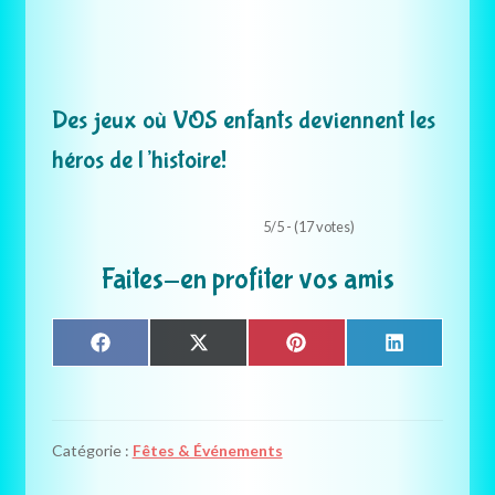
Des jeux où VOS enfants deviennent les
héros de l’histoire!
5/5 - (17 votes)
Faites-en profiter vos amis
Share
Share
Share
Share
F
X
P
L
on
on
on
on
a
(
i
i
c
T
n
n
e
w
t
k
b
i
e
e
o
t
r
d
Catégorie :
Fêtes & Événements
o
t
e
I
k
e
s
n
r
t