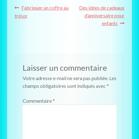
)
Navigation
Article
Article
Fabriquer un coffre au
Des idées de cadeaux
précédent :
suivant :
d’anniversaire pour
trésor
de
enfants
l’article
Laisser un commentaire
Votre adresse e-mail ne sera pas publiée.
Les
champs obligatoires sont indiqués avec
*
Commentaire
*