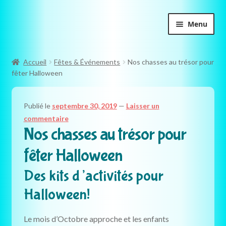
Aller
Aller
Menu
à
au
la
contenu
navigation
Accueil
Fêtes & Événements
Nos chasses au trésor pour
fêter Halloween
Publié le
septembre 30, 2019
—
Laisser un
commentaire
Nos chasses au trésor pour
fêter Halloween
Des kits d’activités pour
Halloween!
Le mois d’Octobre approche et les enfants