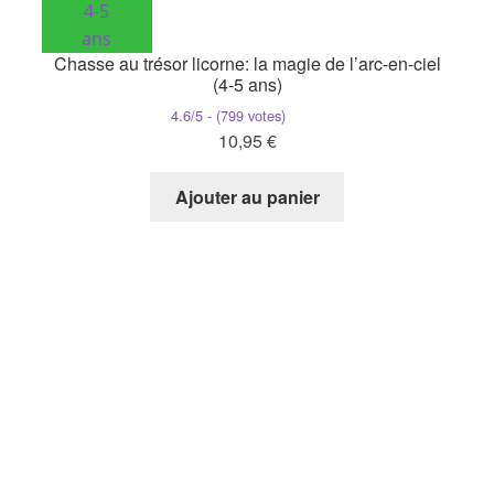
4-5
ans
Chasse au trésor licorne: la magie de l’arc-en-ciel
(4-5 ans)
4.6/5 - (799 votes)
10,95
€
Ajouter au panier