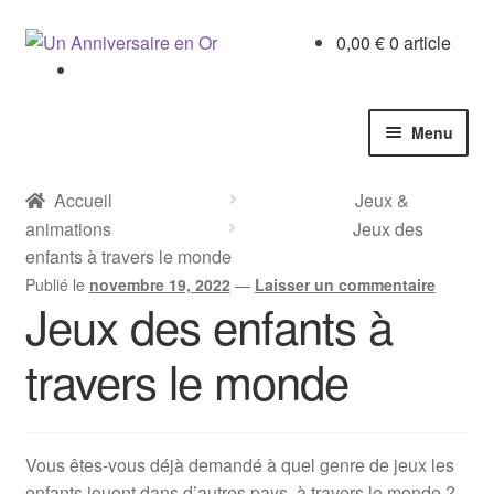
Aller
Aller
0,00
€
0 article
à
au
la
contenu
navigation
Menu
Accueil
Accueil
Jeux &
animations
Jeux des
Boutique
enfants à travers le monde
Publié le
novembre 19, 2022
—
Laisser un commentaire
Chasses au trésor
Jeux des enfants à
travers le monde
Enquêtes
Escape games
Vous êtes-vous déjà demandé à quel genre de jeux les
Cahiers activités
enfants jouent dans d’autres pays, à travers le monde ?