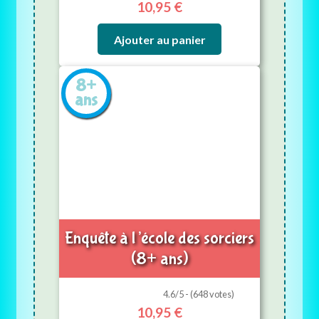
10,95
€
Ajouter au panier
8+
ans
Enquête à l’école des sorciers
(8+ ans)
4.6/5 - (648 votes)
10,95
€