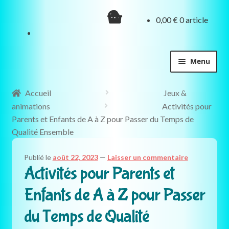
Aller
Aller
0,00
€
0 article
à
au
la
contenu
navigation
Menu
Accueil
Jeux &
animations
Activités pour
Parents et Enfants de A à Z pour Passer du Temps de
Qualité Ensemble
Publié le
août 22, 2023
—
Laisser un commentaire
Activités pour Parents et
Enfants de A à Z pour Passer
du Temps de Qualité