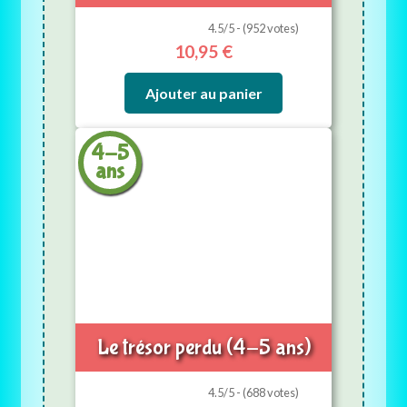
4.5/5 - (952 votes)
10,95
€
Ajouter au panier
4-5
ans
Le trésor perdu (4-5 ans)
4.5/5 - (688 votes)