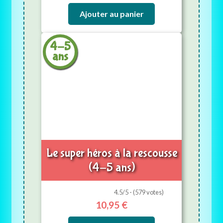
Ajouter au panier
4-5
ans
Le super héros à la rescousse
(4-5 ans)
4.5/5 - (579 votes)
10,95
€