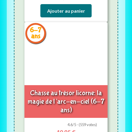
Ajouter au panier
6-7
ans
Chasse au trésor licorne: la
magie de l’arc-en-ciel (6-7
ans)
4.6/5 - (559 votes)