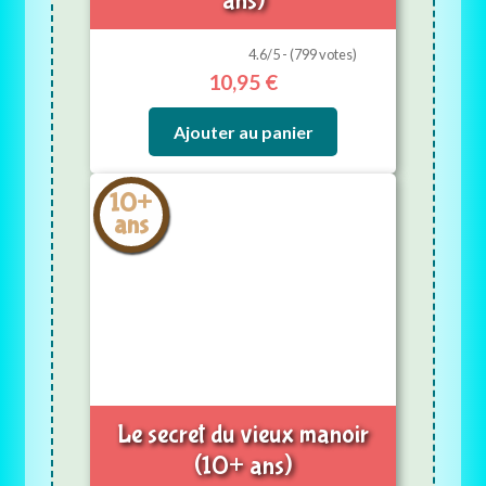
ans)
4.6/5 - (799 votes)
10,95
€
Ajouter au panier
10+
ans
Le secret du vieux manoir
(10+ ans)