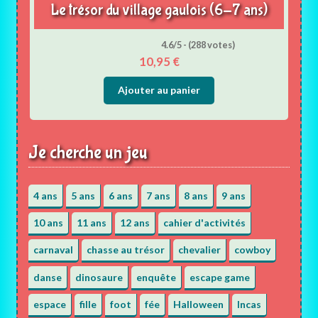
Le trésor du village gaulois (6-7 ans)
4.6/5 - (288 votes)
10,95
€
Ajouter au panier
Je cherche un jeu
4 ans
5 ans
6 ans
7 ans
8 ans
9 ans
10 ans
11 ans
12 ans
cahier d'activités
carnaval
chasse au trésor
chevalier
cowboy
danse
dinosaure
enquête
escape game
espace
fille
foot
fée
Halloween
Incas