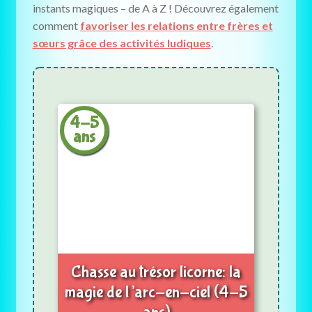
instants magiques – de A à Z ! Découvrez également
comment
favoriser les relations entre frères et
sœurs grâce des activités ludiques
.
4-5
ans
Chasse au trésor licorne: la
magie de l’arc-en-ciel (4-5