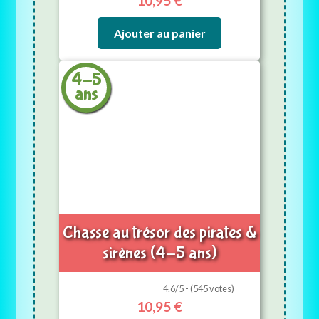
10,95
€
Ajouter au panier
4-5
ans
Chasse au trésor des pirates &
sirènes (4-5 ans)
4.6/5 - (545 votes)
10,95
€