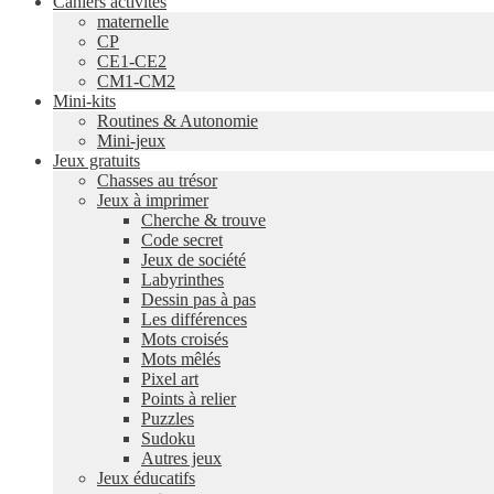
Cahiers activités
maternelle
CP
CE1-CE2
CM1-CM2
Mini-kits
Routines & Autonomie
Mini-jeux
Jeux gratuits
Chasses au trésor
Jeux à imprimer
Cherche & trouve
Code secret
Jeux de société
Labyrinthes
Dessin pas à pas
Les différences
Mots croisés
Mots mêlés
Pixel art
Points à relier
Puzzles
Sudoku
Autres jeux
Jeux éducatifs