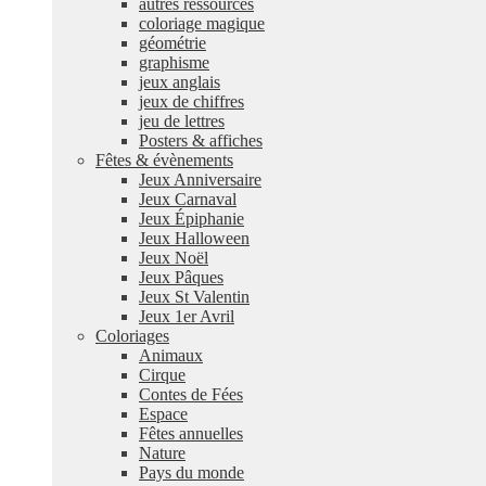
autres ressources
coloriage magique
géométrie
graphisme
jeux anglais
jeux de chiffres
jeu de lettres
Posters & affiches
Fêtes & évènements
Jeux Anniversaire
Jeux Carnaval
Jeux Épiphanie
Jeux Halloween
Jeux Noël
Jeux Pâques
Jeux St Valentin
Jeux 1er Avril
Coloriages
Animaux
Cirque
Contes de Fées
Espace
Fêtes annuelles
Nature
Pays du monde