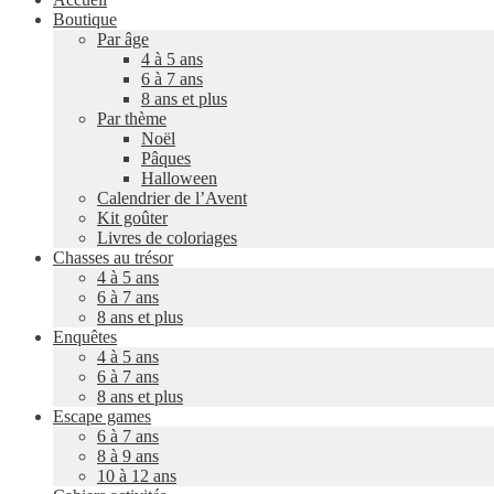
Boutique
Par âge
4 à 5 ans
6 à 7 ans
8 ans et plus
Par thème
Noël
Pâques
Halloween
Calendrier de l’Avent
Kit goûter
Livres de coloriages
Chasses au trésor
4 à 5 ans
6 à 7 ans
8 ans et plus
Enquêtes
4 à 5 ans
6 à 7 ans
8 ans et plus
Escape games
6 à 7 ans
8 à 9 ans
10 à 12 ans