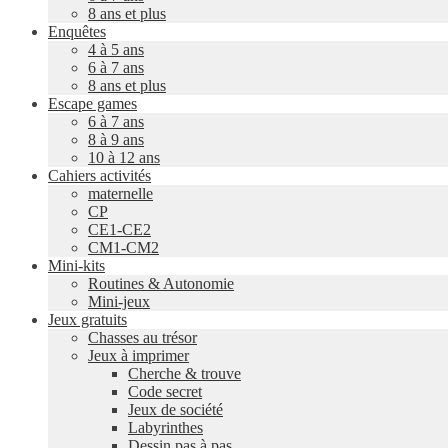
8 ans et plus
Enquêtes
4 à 5 ans
6 à 7 ans
8 ans et plus
Escape games
6 à 7 ans
8 à 9 ans
10 à 12 ans
Cahiers activités
maternelle
CP
CE1-CE2
CM1-CM2
Mini-kits
Routines & Autonomie
Mini-jeux
Jeux gratuits
Chasses au trésor
Jeux à imprimer
Cherche & trouve
Code secret
Jeux de société
Labyrinthes
Dessin pas à pas