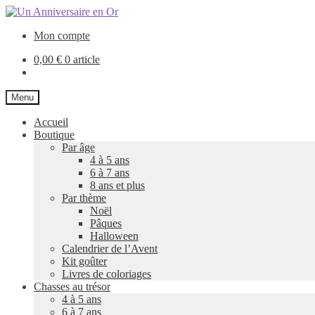
Aller
Aller
à
au
Mon compte
la
contenu
navigation
0,00
€
0 article
Menu
Accueil
Boutique
Par âge
4 à 5 ans
6 à 7 ans
8 ans et plus
Par thème
Noël
Pâques
Halloween
Calendrier de l’Avent
Kit goûter
Livres de coloriages
Chasses au trésor
4 à 5 ans
6 à 7 ans