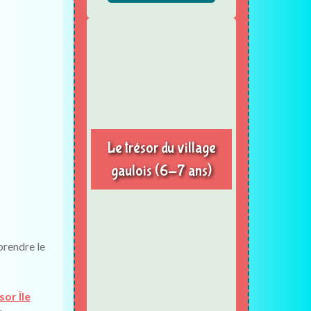
Le trésor du village
gaulois (6-7 ans)
prendre le
or Île