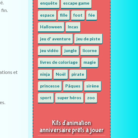
é.
enquête
escape game
fin.
espace
fille
foot
fée
Halloween
Incas
jeu d' aventure
jeu de piste
jeu vidéo
jungle
licorne
livres de coloriage
magie
ations et
ninja
Noël
pirate
princesse
Pâques
sirène
sport
super héros
zoo
es.
Kits d'animation
anniversaire prêts à jouer