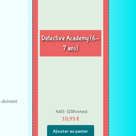
Detective Academy (6-
7 ans)
s doivent
4.6/5 - (218 votes)
10,95
€
Ajouter au panier