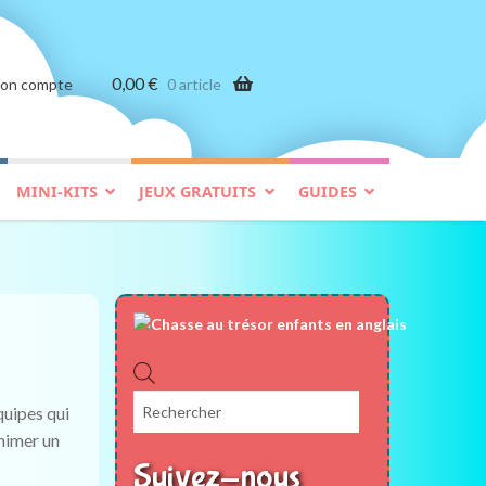
0,00
€
on compte
0 article
MINI-KITS
JEUX GRATUITS
GUIDES
Recherche
de
quipes qui
produits
animer un
Suivez-nous