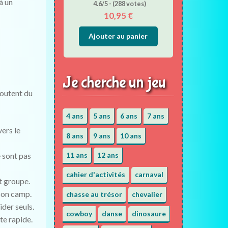
à un
4.6/5 - (288 votes)
10,95
€
Ajouter au panier
Je cherche un jeu
joutent du
4 ans
5 ans
6 ans
7 ans
ers le
8 ans
9 ans
10 ans
 sont pas
11 ans
12 ans
cahier d'activités
carnaval
t groupe.
 son camp.
chasse au trésor
chevalier
ider seuls.
cowboy
danse
dinosaure
te rapide.