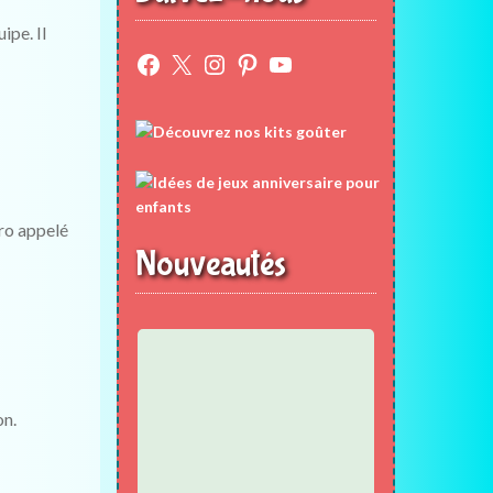
ipe. Il
Facebook
X
Instagram
Pinterest
YouTube
éro appelé
Nouveautés
on.