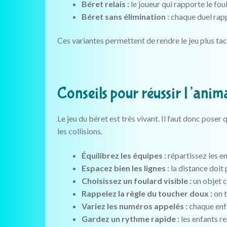
Béret relais :
le joueur qui rapporte le fou
Béret sans élimination :
chaque duel rappo
Ces variantes permettent de rendre le jeu plus tac
Conseils pour réussir l’anim
Le jeu du béret est très vivant. Il faut donc pose
les collisions.
Équilibrez les équipes :
répartissez les enf
Espacez bien les lignes :
la distance doit 
Choisissez un foulard visible :
un objet c
Rappelez la règle du toucher doux :
on t
Variez les numéros appelés :
chaque enfa
Gardez un rythme rapide :
les enfants res