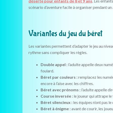
déserte pour enfants de 8 et 9 ans
. Les enfant
scénario d’aventure facile à organiser pendant un 
Variantes du jeu du béret
Les variantes permettent d’adapter le jeu au niveau
rythme sans compliquer les règles.
Double appel :
l’adulte appelle deux num
foulard.
Béret par couleurs :
remplacez les numéro
encore à l’aise avec les chiffres.
Béret avec prénoms :
l’adulte appelle di
Course inversée :
le joueur qui attrape le
Béret silencieux :
les équipes n’ont pas le
Béret à énigme :
avant de courir, les jou