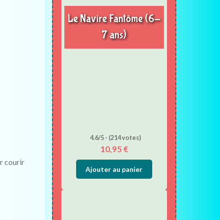
Le Navire Fantôme (6-
7 ans)
4.6/5 - (214 votes)
10,95
€
r courir
Ajouter au panier