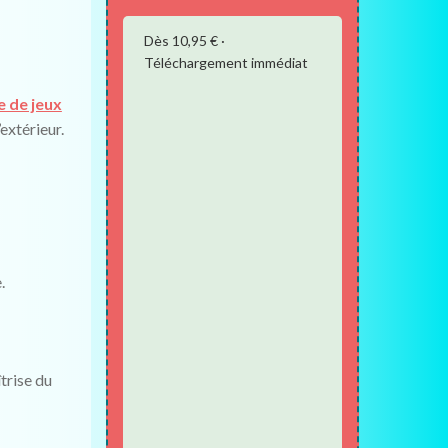
Dès 10,95 € ·
Téléchargement immédiat
e de jeux
extérieur.
.
trise du