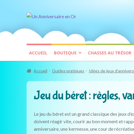
Aller
Aller
à
au
la
contenu
navigation
ACCUEIL
BOUTIQUE
CHASSES AU TRÉSOR
Accueil
Guides pratiques
Idées de jeux d’annivers
Jeu du béret : règles, va
Le jeu du béret est un grand classique des jeux d’e
doivent réagir vite, courir au bon moment et rappo
anniversaire, une kermesse, une cour de récréation