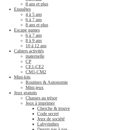
8 ans et plus
Enquêtes
4 à 5 ans
6 à 7 ans
8 ans et plus
Escape games
6 à 7 ans
8 à 9 ans
10 à 12 ans
Cahiers activités
maternelle
CP
CE1-CE2
CM1-CM2
Mini-kits
Routines & Autonomie
Mini-jeux
Jeux gratuits
Chasses au trésor
Jeux à imprimer
Cherche & trouve
Code secret
Jeux de société
Labyrinthes
Dessin pas à pas