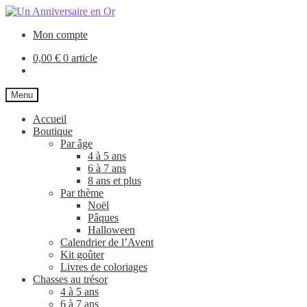
Aller
Aller
à
au
Mon compte
la
contenu
navigation
0,00
€
0 article
Menu
Accueil
Boutique
Par âge
4 à 5 ans
6 à 7 ans
8 ans et plus
Par thème
Noël
Pâques
Halloween
Calendrier de l’Avent
Kit goûter
Livres de coloriages
Chasses au trésor
4 à 5 ans
6 à 7 ans