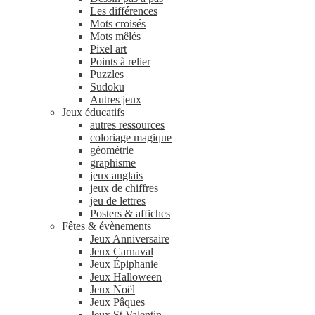
Les différences
Mots croisés
Mots mêlés
Pixel art
Points à relier
Puzzles
Sudoku
Autres jeux
Jeux éducatifs
autres ressources
coloriage magique
géométrie
graphisme
jeux anglais
jeux de chiffres
jeu de lettres
Posters & affiches
Fêtes & évènements
Jeux Anniversaire
Jeux Carnaval
Jeux Épiphanie
Jeux Halloween
Jeux Noël
Jeux Pâques
Jeux St Valentin