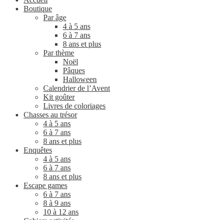
Boutique
Par âge
4 à 5 ans
6 à 7 ans
8 ans et plus
Par thème
Noël
Pâques
Halloween
Calendrier de l’Avent
Kit goûter
Livres de coloriages
Chasses au trésor
4 à 5 ans
6 à 7 ans
8 ans et plus
Enquêtes
4 à 5 ans
6 à 7 ans
8 ans et plus
Escape games
6 à 7 ans
8 à 9 ans
10 à 12 ans