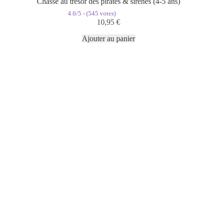
Chasse au trésor des pirates & sirènes (4-5 ans)
4.6/5 - (545 votes)
10,95
€
Ajouter au panier