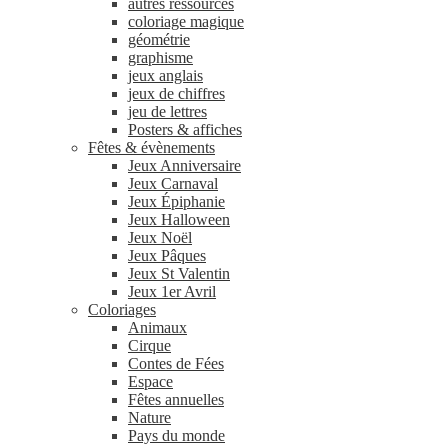
autres ressources
coloriage magique
géométrie
graphisme
jeux anglais
jeux de chiffres
jeu de lettres
Posters & affiches
Fêtes & évènements
Jeux Anniversaire
Jeux Carnaval
Jeux Épiphanie
Jeux Halloween
Jeux Noël
Jeux Pâques
Jeux St Valentin
Jeux 1er Avril
Coloriages
Animaux
Cirque
Contes de Fées
Espace
Fêtes annuelles
Nature
Pays du monde