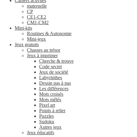
Cahiers activités
maternelle
CP
CE1-CE2
CM1-CM2
Mini-kits
Routines & Autonomie
Mini-jeux
Jeux gratuits
Chasses au trésor
Jeux à imprimer
Cherche & trouve
Code secret
Jeux de société
Labyrinthes
Dessin pas à pas
Les différences
Mots croisés
Mots mêlés
Pixel art
Points à relier
Puzzles
Sudoku
Autres jeux
Jeux éducatifs