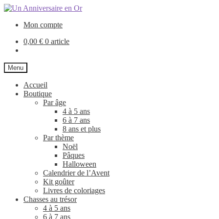
Aller
Aller
à
au
Mon compte
la
contenu
navigation
0,00
€
0 article
Menu
Accueil
Boutique
Par âge
4 à 5 ans
6 à 7 ans
8 ans et plus
Par thème
Noël
Pâques
Halloween
Calendrier de l’Avent
Kit goûter
Livres de coloriages
Chasses au trésor
4 à 5 ans
6 à 7 ans