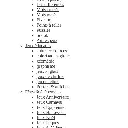
Les différences
Mots croisés
Mots mêlés
Pixel art
Points à relier
Puzzles
Sudoku
Autres jeux
Jeux éducatifs
autres ressources
coloriage magique
géométrie
graphisme
jeux anglais
jeux de chiffres
jeu de lettres
Posters & affiches
Fêtes & évènements
Jeux Anniversaire
Jeux Carnaval
Jeux Épiphanie
Jeux Halloween
Jeux Noël
Jeux Pâques
Jeux St Valentin