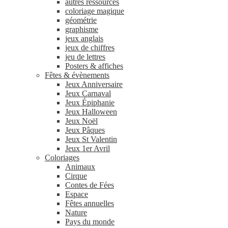
autres ressources
coloriage magique
géométrie
graphisme
jeux anglais
jeux de chiffres
jeu de lettres
Posters & affiches
Fêtes & évènements
Jeux Anniversaire
Jeux Carnaval
Jeux Épiphanie
Jeux Halloween
Jeux Noël
Jeux Pâques
Jeux St Valentin
Jeux 1er Avril
Coloriages
Animaux
Cirque
Contes de Fées
Espace
Fêtes annuelles
Nature
Pays du monde