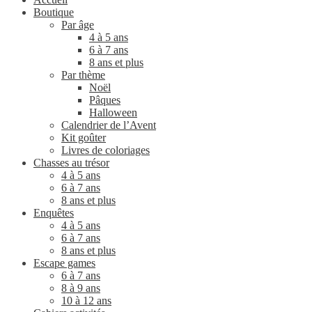
Boutique
Par âge
4 à 5 ans
6 à 7 ans
8 ans et plus
Par thème
Noël
Pâques
Halloween
Calendrier de l’Avent
Kit goûter
Livres de coloriages
Chasses au trésor
4 à 5 ans
6 à 7 ans
8 ans et plus
Enquêtes
4 à 5 ans
6 à 7 ans
8 ans et plus
Escape games
6 à 7 ans
8 à 9 ans
10 à 12 ans