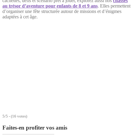
cachettes, défis et scénario prêt à jouer, explorez aussi nos
chasses
au trésor d’aventure pour enfants de 8 et 9 ans
. Elles permettent
d’organiser une fête structurée autour de missions et d’énigmes
adaptées à cet âge.
5/5 - (16 votes)
Faites-en profiter vos amis