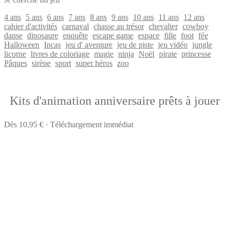
4 ans
5 ans
6 ans
7 ans
8 ans
9 ans
10 ans
11 ans
12 ans
cahier d'activités
carnaval
chasse au trésor
chevalier
cowboy
danse
dinosaure
enquête
escape game
espace
fille
foot
fée
Halloween
Incas
jeu d' aventure
jeu de piste
jeu vidéo
jungle
licorne
livres de coloriage
magie
ninja
Noël
pirate
princesse
Pâques
sirène
sport
super héros
zoo
Kits d'animation anniversaire prêts à jouer
Dès 10,95 € · Téléchargement immédiat