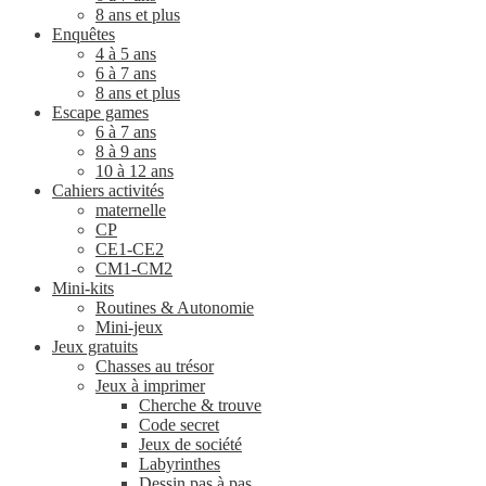
8 ans et plus
Enquêtes
4 à 5 ans
6 à 7 ans
8 ans et plus
Escape games
6 à 7 ans
8 à 9 ans
10 à 12 ans
Cahiers activités
maternelle
CP
CE1-CE2
CM1-CM2
Mini-kits
Routines & Autonomie
Mini-jeux
Jeux gratuits
Chasses au trésor
Jeux à imprimer
Cherche & trouve
Code secret
Jeux de société
Labyrinthes
Dessin pas à pas