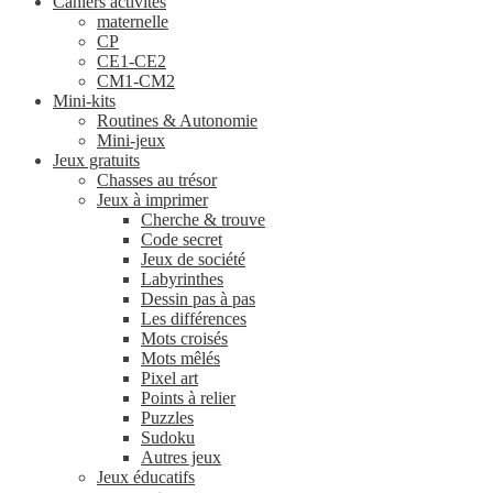
Cahiers activités
maternelle
CP
CE1-CE2
CM1-CM2
Mini-kits
Routines & Autonomie
Mini-jeux
Jeux gratuits
Chasses au trésor
Jeux à imprimer
Cherche & trouve
Code secret
Jeux de société
Labyrinthes
Dessin pas à pas
Les différences
Mots croisés
Mots mêlés
Pixel art
Points à relier
Puzzles
Sudoku
Autres jeux
Jeux éducatifs