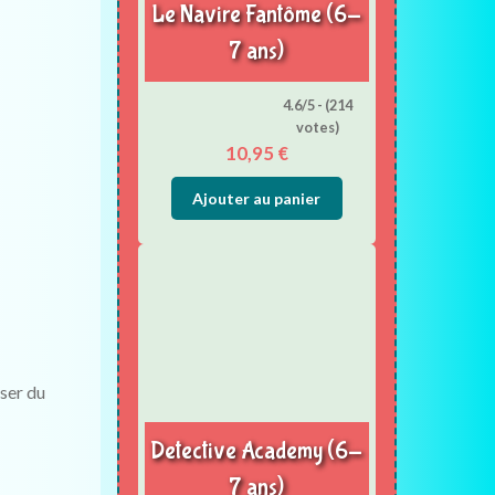
Le Navire Fantôme (6-
7 ans)
4.6/5 - (214
votes)
10,95
€
Ajouter au panier
iser du
Detective Academy (6-
7 ans)