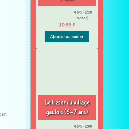
4.6/5 - (218
votes)
10,95
€
Ajouter au panier
Le trésor du village
gaulois (6-7 ans)
c un
4.6/5 - (288