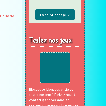
Découvrir nos jeux
tique de
Testez nos jeux
.
Blogueuse, blogueur, envie de
tester nos jeux ? Écrivez-nous à:
contact@anniversaire-en-
or.com
ou cliquez sur l'icône pour