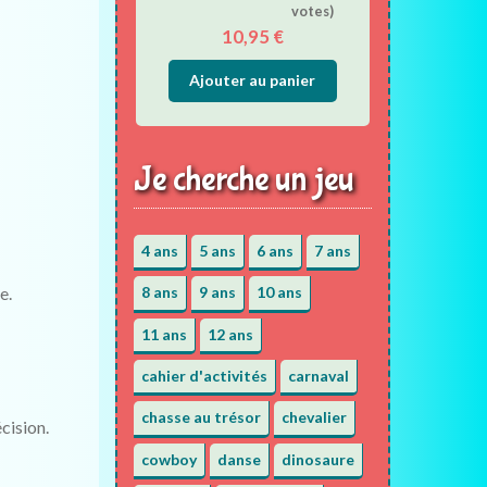
votes)
10,95
€
Ajouter au panier
Je cherche un jeu
4 ans
5 ans
6 ans
7 ans
e.
8 ans
9 ans
10 ans
11 ans
12 ans
cahier d'activités
carnaval
chasse au trésor
chevalier
cision.
cowboy
danse
dinosaure