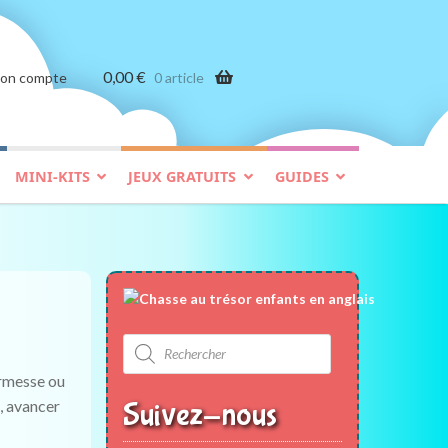
0,00
€
on compte
0 article
MINI-KITS
JEUX GRATUITS
GUIDES
Recherche
de
produits
ermesse ou
u, avancer
Suivez-nous