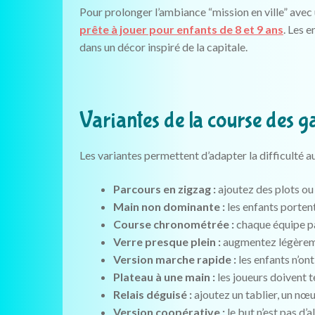
Pour prolonger l’ambiance “mission en ville” avec
prête à jouer pour enfants de 8 et 9 ans
. Les 
dans un décor inspiré de la capitale.
Variantes de la course des g
Les variantes permettent d’adapter la difficulté au
Parcours en zigzag :
ajoutez des plots ou 
Main non dominante :
les enfants portent 
Course chronométrée :
chaque équipe pas
Verre presque plein :
augmentez légèrement
Version marche rapide :
les enfants n’ont
Plateau à une main :
les joueurs doivent t
Relais déguisé :
ajoutez un tablier, un nœu
Version coopérative :
le but n’est pas d’a