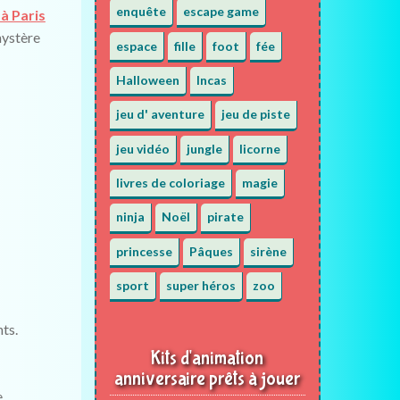
enquête
escape game
à Paris
mystère
espace
fille
foot
fée
Halloween
Incas
jeu d' aventure
jeu de piste
jeu vidéo
jungle
licorne
livres de coloriage
magie
ninja
Noël
pirate
princesse
Pâques
sirène
sport
super héros
zoo
nts.
Kits d'animation
anniversaire prêts à jouer
.