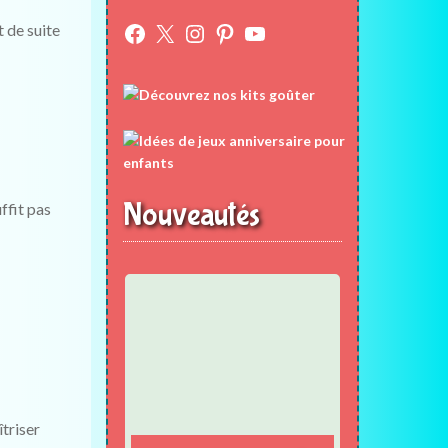
Facebook
X
Instagram
Pinterest
YouTube
t de suite
Nouveautés
ffit pas
îtriser