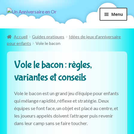
Aller
Aller
Menu
à
au
la
contenu
navigation
Accueil
Guides pratiques
Idées de jeux d’anniversaire
pour enfants
Vole le bacon
Vole le bacon : règles,
variantes et conseils
Vole le bacon est un grand jeu d’équipe pour enfants
qui mélange rapidité, réflexe et stratégie. Deux
équipes se font face, un objet est placé au centre, et
les joueurs appelés doivent l’attraper puis revenir
dans leur camp sans se faire toucher.