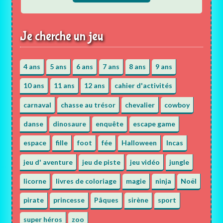
Je cherche un jeu
4 ans
5 ans
6 ans
7 ans
8 ans
9 ans
10 ans
11 ans
12 ans
cahier d'activités
carnaval
chasse au trésor
chevalier
cowboy
danse
dinosaure
enquête
escape game
espace
fille
foot
fée
Halloween
Incas
jeu d' aventure
jeu de piste
jeu vidéo
jungle
licorne
livres de coloriage
magie
ninja
Noël
pirate
princesse
Pâques
sirène
sport
super héros
zoo