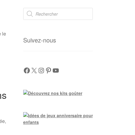
Recherche
de
produits
 le
Suivez-nous
e
Facebook
X
Instagram
Pinterest
YouTube
ns
ée,