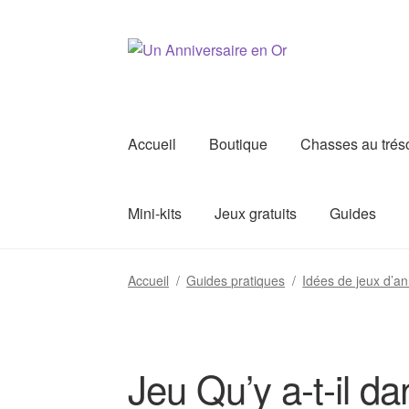
Aller
Aller
à
au
la
contenu
navigation
Accueil
Boutique
Chasses au trés
Mini-kits
Jeux gratuits
Guides
Accueil
/
Guides pratiques
/
Idées de jeux d’an
Jeu Qu’y a-t-il da