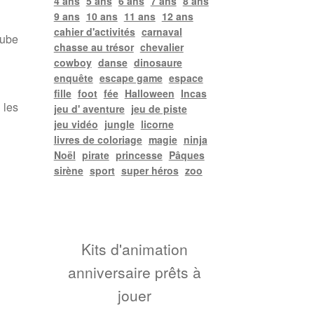
4 ans
5 ans
6 ans
7 ans
8 ans
9 ans
10 ans
11 ans
12 ans
cahier d'activités
carnaval
cube
chasse au trésor
chevalier
cowboy
danse
dinosaure
enquête
escape game
espace
fille
foot
fée
Halloween
Incas
 les
jeu d' aventure
jeu de piste
jeu vidéo
jungle
licorne
livres de coloriage
magie
ninja
Noël
pirate
princesse
Pâques
sirène
sport
super héros
zoo
Kits d'animation
anniversaire prêts à
jouer