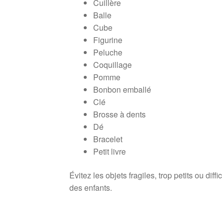
Cuillère
Balle
Cube
Figurine
Peluche
Coquillage
Pomme
Bonbon emballé
Clé
Brosse à dents
Dé
Bracelet
Petit livre
Évitez les objets fragiles, trop petits ou dif
des enfants.