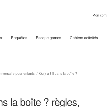
Mon com
or
Enquêtes
Escape games
Cahiers activités
niversaire pour enfants
/
Qu’y a-t-il dans la boîte ?
ns la boîte ? règles,