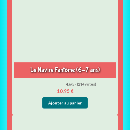
Le Navire Fantôme (6-7 ans)
4.6/5 - (214 votes)
10,95
€
Ajouter au panier