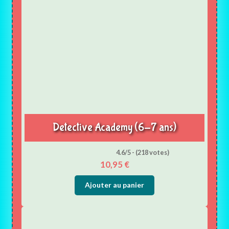
Detective Academy (6-7 ans)
4.6/5 - (218 votes)
10,95
€
Ajouter au panier