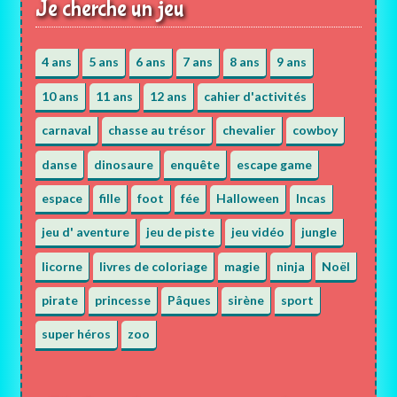
Je cherche un jeu
4 ans
5 ans
6 ans
7 ans
8 ans
9 ans
10 ans
11 ans
12 ans
cahier d'activités
carnaval
chasse au trésor
chevalier
cowboy
danse
dinosaure
enquête
escape game
espace
fille
foot
fée
Halloween
Incas
jeu d' aventure
jeu de piste
jeu vidéo
jungle
licorne
livres de coloriage
magie
ninja
Noël
pirate
princesse
Pâques
sirène
sport
super héros
zoo