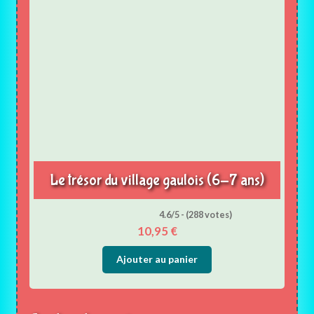
Le trésor du village gaulois (6-7 ans)
4.6/5 - (288 votes)
10,95
€
Ajouter au panier