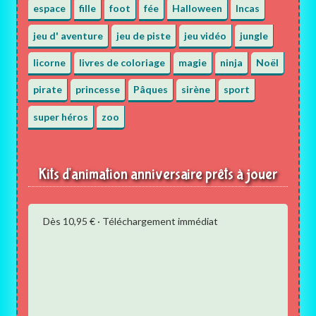
espace
fille
foot
fée
Halloween
Incas
jeu d' aventure
jeu de piste
jeu vidéo
jungle
licorne
livres de coloriage
magie
ninja
Noël
pirate
princesse
Pâques
sirène
sport
super héros
zoo
Kits d'animation anniversaire prêts à jouer
Dès 10,95 € · Téléchargement immédiat