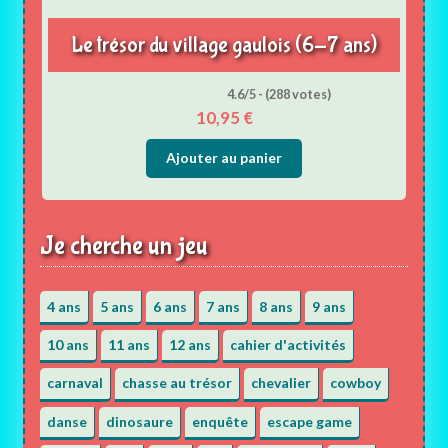
Le trésor du village gaulois (6-7 ans)
4.6/5 - (288 votes)
10,95
€
Ajouter au panier
Je cherche un jeu
4 ans
5 ans
6 ans
7 ans
8 ans
9 ans
10 ans
11 ans
12 ans
cahier d'activités
carnaval
chasse au trésor
chevalier
cowboy
danse
dinosaure
enquête
escape game