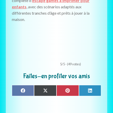
complète d’
escape games à imprimer pour
enfants
, avec des scénarios adaptés aux
différentes tranches d’âge et prêts à jouer à la
maison.
5/5 - (49 votes)
Faites-en profiter vos amis
Share
Share
Share
Share
F
X
P
L
on
on
on
on
a
(
i
i
c
T
n
n
e
w
t
k
b
i
e
e
o
t
r
d