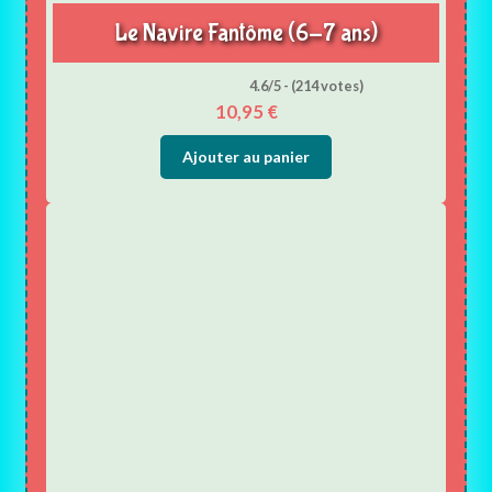
Le Navire Fantôme (6-7 ans)
4.6/5 - (214 votes)
10,95
€
Ajouter au panier