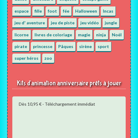
espace
fille
foot
fée
Halloween
Incas
jeu d' aventure
jeu de piste
jeu vidéo
jungle
licorne
livres de coloriage
magie
ninja
Noël
pirate
princesse
Pâques
sirène
sport
super héros
zoo
Kits d'animation anniversaire prêts à jouer
Dès 10,95 € · Téléchargement immédiat