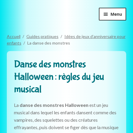
Aller
Aller
Menu
à
au
la
contenu
Accueil
navigation
Accueil
/
Guides pratiques
/
Idées de jeux d’anniversaire pour
enfants
/
La danse des monstres
Boutique
Chasses au trésor
Danse des monstres
Halloween : règles du jeu
Enquêtes
musical
Escape games
La
danse des monstres Halloween
est un jeu
Cahiers activités
musical dans lequel les enfants dansent comme des
vampires, des squelettes ou des créatures
Mini-kits
effrayantes, puis doivent se figer dès que la musique