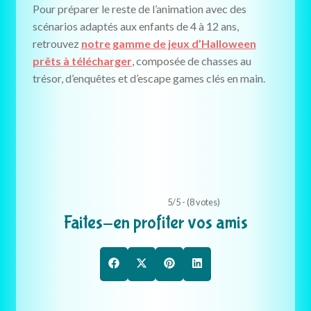
Pour préparer le reste de l’animation avec des
scénarios adaptés aux enfants de 4 à 12 ans,
retrouvez
notre gamme de jeux d’Halloween
prêts à télécharger
, composée de chasses au
trésor, d’enquêtes et d’escape games clés en main.
5/5 - (8 votes)
Faites-en profiter vos amis
Share
Share
Share
Share
F
X
P
L
on
on
on
on
a
(
i
i
c
T
n
n