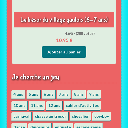
Le trésor du village gaulois (6-7 ans)
4.6/5 - (288 votes)
10,95
€
Ajouter au panier
Je cherche un jeu
4 ans
5 ans
6 ans
7 ans
8 ans
9 ans
10 ans
11 ans
12 ans
cahier d'activités
carnaval
chasse au trésor
chevalier
cowboy
danse
dinosaure
enquête
escape game